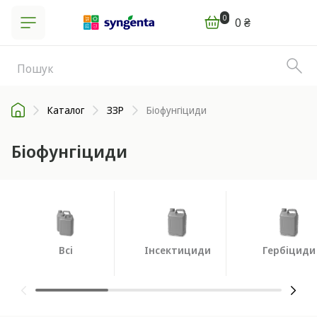
0
0 ₴
Каталог
ЗЗР
Біофунгіциди
Біофунгіциди
Всі
Інсектициди
Гербіциди