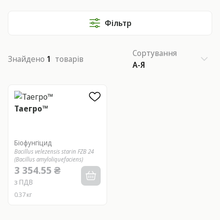
Фільтр
Сортування
Знайдено
1
товарів
А-Я
Таегро™
Біофунгіцид
Bacillus velezensis starin FZB 24
(Bacillus amyloliquefaciens)
3 354.55 ₴
з ПДВ
0.37 кг