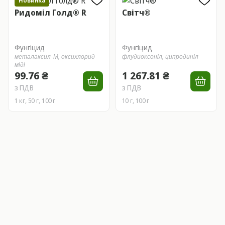
Новинка
Ридоміл Голд® R
Світч®
Фунгіцид
Фунгіцид
металаксил–М,
оксихлорид
флудиоксоніл,
ципродиніл
міді
99.76 ₴
1 267.81 ₴
з ПДВ
з ПДВ
1 кг, 50 г, 100 г
10 г, 100 г