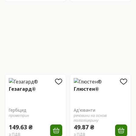
Гезагард®
Глюстен®
Гербіцид
Ад'юванти
прометрин
речовини на основі
полігліцерину
149.63 ₴
49.87 ₴
з ПДВ
з ПДВ