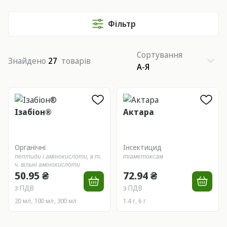
Фільтр
Сортування
Знайдено
27
товарів
А-Я
Ізабіон®
Актара
Органічні
Інсектицид
пептиди і амінокислоти,
в т.
тіаметоксам
ч. вільні амінокислоти
50.95 ₴
72.94 ₴
з ПДВ
з ПДВ
20 мл, 100 мл, 300 мл
1.4 г, 6 г