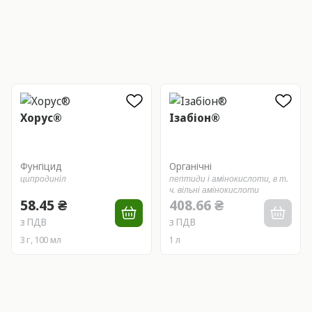
Хорус®
Ізабіон®
Фунгіцид
Органічні
ципродиніл
пептиди і амінокислоти,
в т.
ч. вільні амінокислоти
58.45 ₴
408.66 ₴
з ПДВ
з ПДВ
3 г, 100 мл
1 л