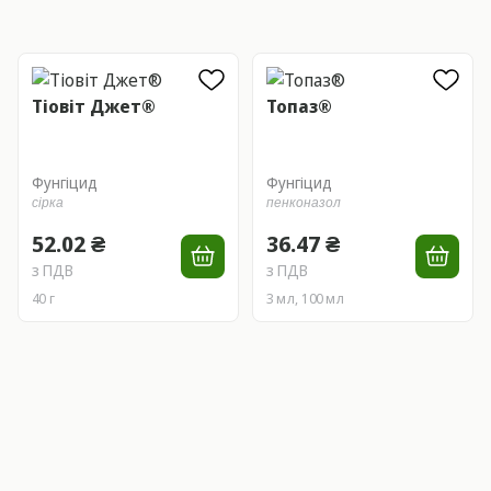
Тіовіт Джет®
Топаз®
Фунгіцид
Фунгіцид
сірка
пенконазол
52.02 ₴
36.47 ₴
з ПДВ
з ПДВ
40 г
3 мл, 100 мл