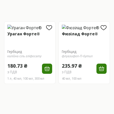
Ураган Форте®
Фюзілад Форте®
Гербіцид
Гербіцид
калійна сіль гліфосату
флуазифоп-П-бутил
180.73 ₴
235.97 ₴
з ПДВ
з ПДВ
1 л, 40 мл, 100 мл, 300 мл
40 мл, 100 мл