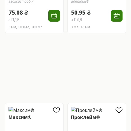
азоксистробін
адепідин®
75.08 ₴
50.95 ₴
з ПДВ
з ПДВ
6 мл, 100 мл, 300 мл
3 мл, 45 мл
Максим®
Проклейм®