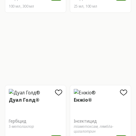
100 мл, 300 мл
25 мл, 100 мл
Дуал Голд®
Енжіо®
Гербіцид
Інсектицид
S-метолахлор
тіаметоксам,
лямбда-
цигалотрин