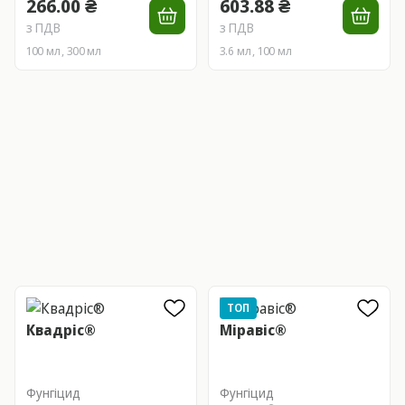
266.00 ₴
603.88 ₴
з ПДВ
з ПДВ
100 мл, 300 мл
3.6 мл, 100 мл
ТОП
Квадріс®
Міравіс®
Фунгіцид
Фунгіцид