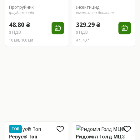
Протруйник
Інсектицид
флудиоксоніл
емамектин бензоат
48.80 ₴
329.29 ₴
з ПДВ
з ПДВ
10 мл, 100 мл
4 г, 40 г
ТОП
Ревус® Топ
Ридоміл Голд МЦ®