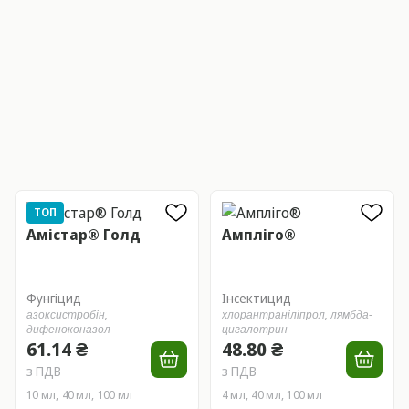
ТОП
Амістар® Голд
Ампліго®
Фунгіцид
Інсектицид
азоксистробін,
хлорантраніліпрол,
лямбда-
дифеноконазол
цигалотрин
61.14 ₴
48.80 ₴
з ПДВ
з ПДВ
10 мл, 40 мл, 100 мл
4 мл, 40 мл, 100 мл