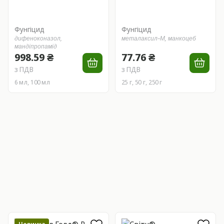
Фунгіцид
Фунгіцид
дифеноконазол,
металаксил–М,
манкоцеб
мандіпропамід
998.59 ₴
77.76 ₴
з ПДВ
з ПДВ
6 мл, 100 мл
25 г, 50 г, 250 г