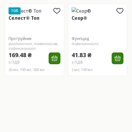
ТОП
Селест® Топ
Скор®
Протруйник
Фунгіцид
флудиоксоніл,
тіаметоксам,
дифеноконазол
дифеноконазол
169.48 ₴
41.83 ₴
з ПДВ
з ПДВ
20 мл, 100 мл, 300 мл
2 мл, 100 мл