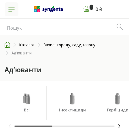
0
0 ₴
Каталог
Захист городу, саду, газону
Ад’юванти
Ад’юванти
Всі
Інсектициди
Гербіциди