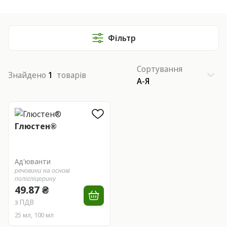
Фільтр
Сортування
Знайдено
1
товарів
А-Я
Глюстен®
Ад'юванти
речовини на основі
полігліцерину
49.87 ₴
з ПДВ
25 мл, 100 мл