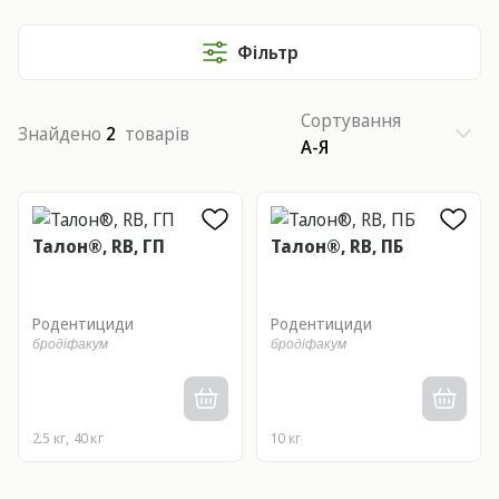
Фільтр
Сортування
Знайдено
2
товарів
А-Я
Талон®, RB, ГП
Талон®, RB, ПБ
Родентициди
Родентициди
бродіфакум
бродіфакум
2.5 кг, 40 кг
10 кг