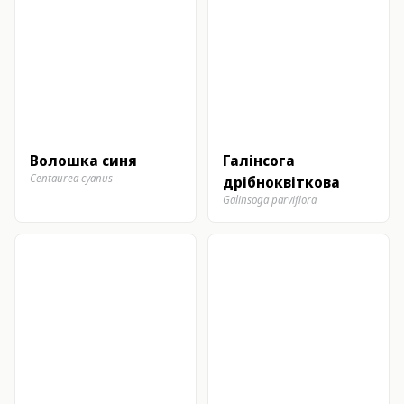
Волошка синя
Галінсога
Centaurea cyanus
дрібноквіткова
Galinsoga parviflora