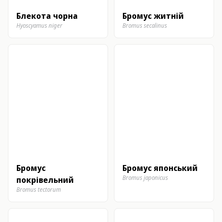
Блекота чорна
Бромус житній
Hyoscyamus niger
Bromus secalinus
Бромус
Бромус японський
Bromus japonicus
покрівельний
Bromus tectorum