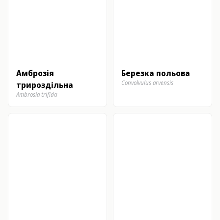
Амброзія
Березка польова
Convolvulus arvensis
трироздільна
Ambrosia trifida