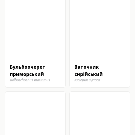
Бульбоочерет
Ваточник
приморський
сирійський
Bolboschoenus maritimus
Asclepias syriaca