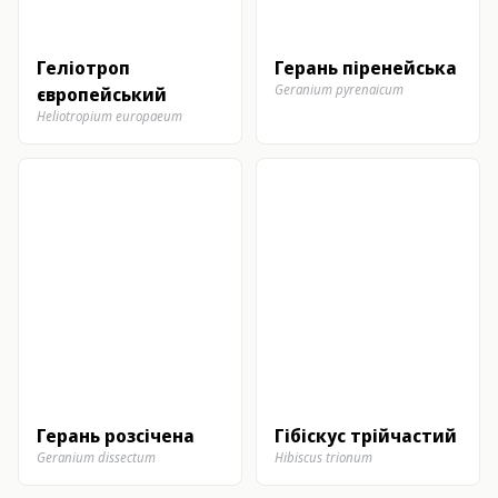
Геліотроп
Герань піренейська
Geranium pyrenaicum
європейський
Heliotropium europaeum
Герань розсічена
Гібіскус трійчастий
Geranium dissectum
Hibiscus trionum