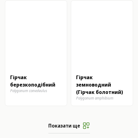
Гірчак
Гірчак
березкоподібний
земноводний
Polygonum convolvulus
(Гірчак болотний)
Polygonum amphibium
Показати ще