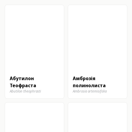
Абутилон
Амброзія
Теофраста
полинолиста
Abutilon theophrasti
Ambrosia artemisifolia