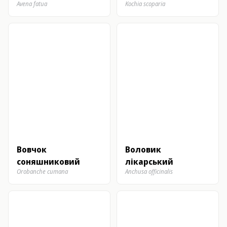
Avena fatua
Kochia scoparia
Вовчок
Воловик
соняшниковий
лікарський
Orobanche cumana
Anchusa officinalis