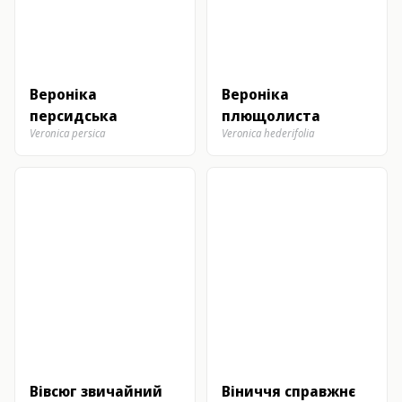
Вероніка
Вероніка
персидська
плющолиста
Veronica persica
Veronica hederifolia
Вівсюг звичайний
Віниччя справжнє