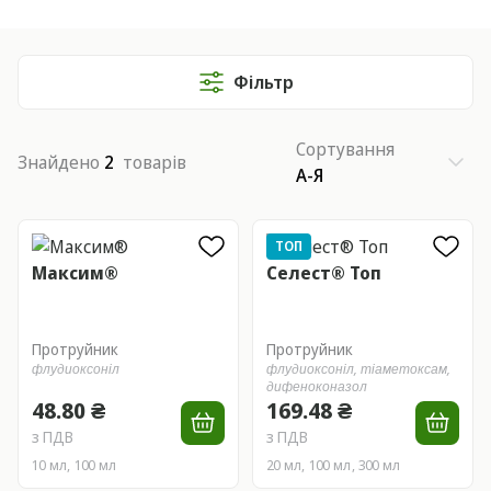
Фільтр
Сортування
Знайдено
2
товарів
А-Я
ТОП
Максим®
Селест® Топ
Протруйник
Протруйник
флудиоксоніл
флудиоксоніл,
тіаметоксам,
дифеноконазол
48.80 ₴
169.48 ₴
з ПДВ
з ПДВ
10 мл, 100 мл
20 мл, 100 мл, 300 мл