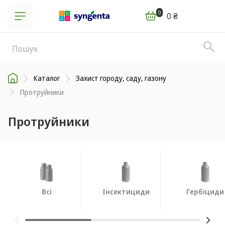
0
0 ₴
Каталог
Захист городу, саду, газону
Протруйники
Протруйники
Всі
Інсектициди
Гербіциди