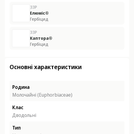
ЗЗР
Елюміс®
Гербіцид
ЗЗР
Каптора®
Гербіцид
Основні характеристики
Родина
Молочайні (Euphorbiaceae)
Клас
Дводольні
Тип