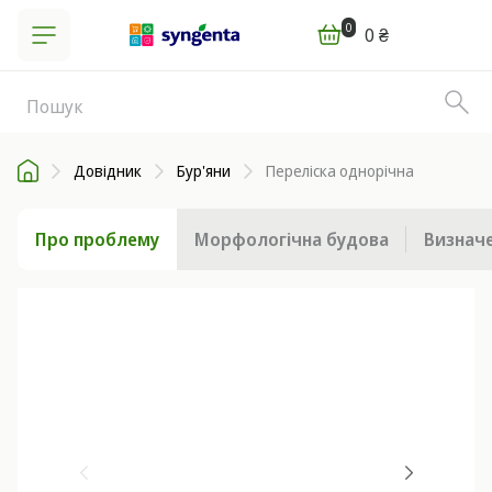
0
0 ₴
Довідник
Бур'яни
Переліска однорічна
Про проблему
Морфологічна будова
Визначе