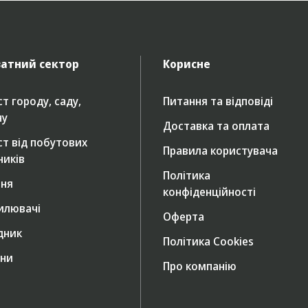
атний сектор
Корисне
т городу, саду,
Питання та відповіді
ну
Доставка та оплата
ст від побутових
Правила користувача
ників
Політика
ння
конфіденційності
илювачі
Оферта
дник
Політика Cookies
ни
Про компанію