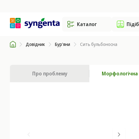
Каталог
Піді
Довідник
Бур'яни
Сить бульбоносна
Про проблему
Морфологічна