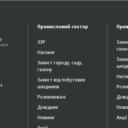
Промисловий сектор
Прив
49
ЗЗР
Захис
нів в
газо
Насіння
Захи
Захист городу, саду,
шкід
газону
Насі
Захист від побутових
/4
шкідників
Розп
Розпилювачі
Дові
Довідник
Нови
Новини
Акції
Акції