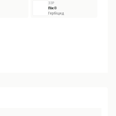
ЗЗР
Пік®
Гербіцид