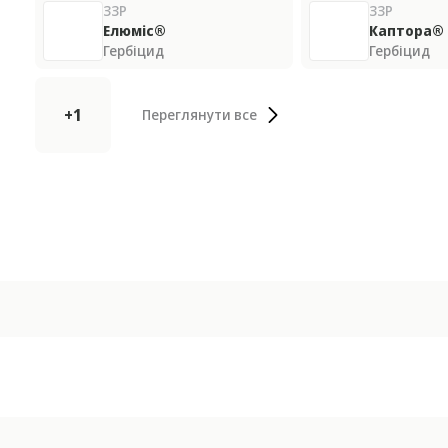
ЗЗР
ЗЗР
Елюміс®
Каптора®
Гербіцид
Гербіцид
+1
Переглянути все