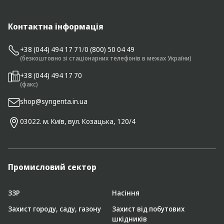
Контактна інформація
+38 (044) 494 17 71
/
0 (800) 50 04 49
(безкоштовно зі стаціонарних телефонів в межах України)
+38 (044) 494 17 70
(факс)
shop@syngenta.in.ua
03022. м. Київ, вул. Козацька, 120/4
Промисловий сектор
ЗЗР
Насіння
Захист городу, саду, газону
Захист від побутових
шкідників