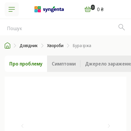
0
0 ₴
Довідник
Хвороби
Бура іржа
Про проблему
Симптоми
Джерело зараженн