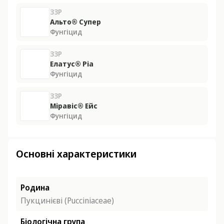
ЗЗР
Альто® Супер
Фунгіцид
ЗЗР
Елатус® Ріа
Фунгіцид
ЗЗР
Міравіс® Ейс
Фунгіцид
Основні характеристики
Родина
Пукцинієві (Pucciniaceae)
Біологічна група