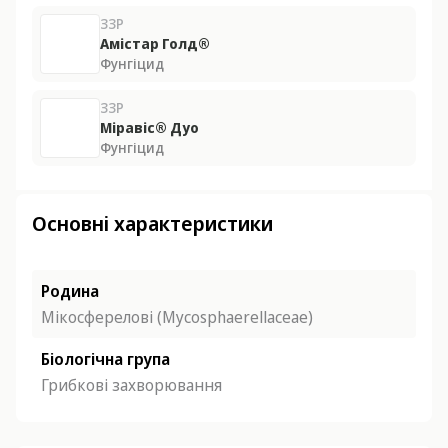
ЗЗР
Амістар Голд®
Фунгіцид
ЗЗР
Міравіс® Дуо
Фунгіцид
Основні характеристики
Родина
Мікосферелові (Mycosphaerellaceae)
Біологічна група
Грибкові захворювання