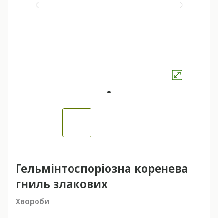
Гельмінтоспоріозна коренева
гниль злакових
Хвороби