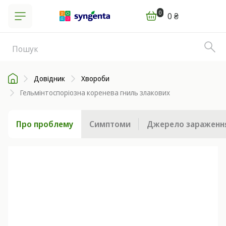
0
0 ₴
Довідник
Хвороби
Гельмінтоспоріозна коренева гниль злакових
Про проблему
Симптоми
Джерело зараженн