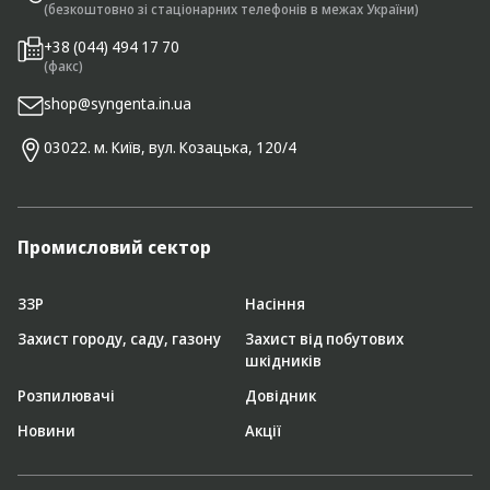
(безкоштовно зі стаціонарних телефонів в межах України)
+38 (044) 494 17 70
(факс)
shop@syngenta.in.ua
03022. м. Київ, вул. Козацька, 120/4
Промисловий сектор
ЗЗР
Насіння
Захист городу, саду, газону
Захист від побутових
шкідників
Розпилювачі
Довідник
Новини
Акції