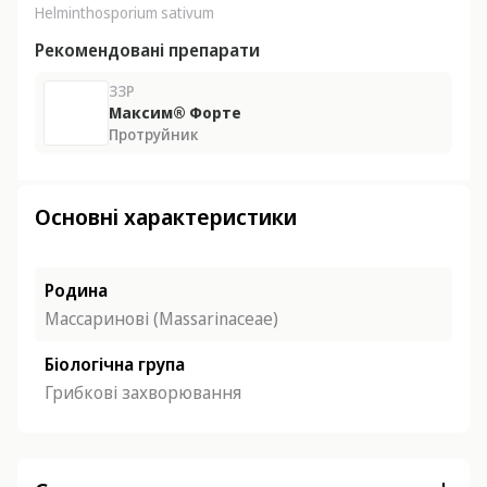
Helminthosporium sativum
Рекомендовані препарати
ЗЗР
Максим® Форте
Протруйник
Основні характеристики
Родина
Массаринові (Massarinaceae)
Біологічна група
Грибкові захворювання