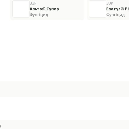
ЗЗР
ЗЗР
Альто® Супер
Елатус® Рі
Фунгіцид
Фунгіцид
)