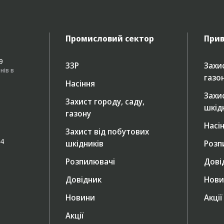
Промисловий сектор
Прив
49
ЗЗР
Захис
нів в
газо
Насіння
Захи
Захист городу, саду,
шкід
газону
Насі
Захист від побутових
/4
шкідників
Розп
Розпилювачі
Дові
Довідник
Нови
Новини
Акції
Акції