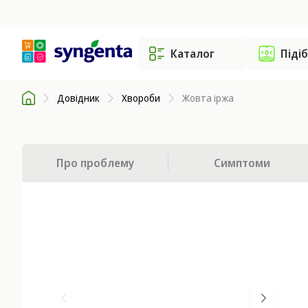
Каталог
Піді
Довідник
Хвороби
Жовта іржа
Про проблему
Симптоми