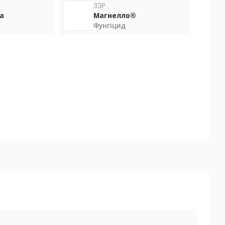
ЗЗР
а
Магнелло®
Фунгіцид