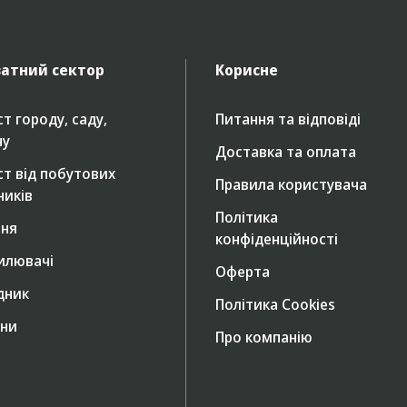
атний сектор
Корисне
т городу, саду,
Питання та відповіді
ну
Доставка та оплата
ст від побутових
Правила користувача
ників
Політика
ння
конфіденційності
илювачі
Оферта
дник
Політика Cookies
ни
Про компанію