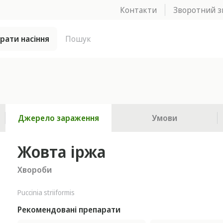
Контакти
Зворотний з
брати насіння
Джерело зараження
Умови
Жовта іржа
Хвороби
Puccinia striiformis
Рекомендовані препарати