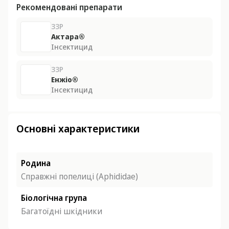
Рекомендовані препарати
ЗЗР
Актара®
Інсектицид
ЗЗР
Енжіо®
Інсектицид
Основні характеристики
Родина
Справжні попелиці (Aphididae)
Біологічна група
Багатоїдні шкідники