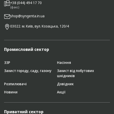
+38 (044) 494 17 70
(факс)
shop@syngenta.in.ua
03022. м. Київ, вул. Козацька, 120/4
Промисловий сектор
ЗЗР
Насіння
Захист городу, саду, газону
Захист від побутових
шкідників
Розпилювачі
Довідник
Новини
Акції
Приватний сектор