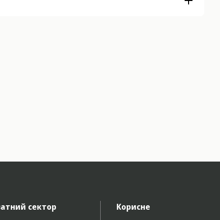
атний сектор
Корисне