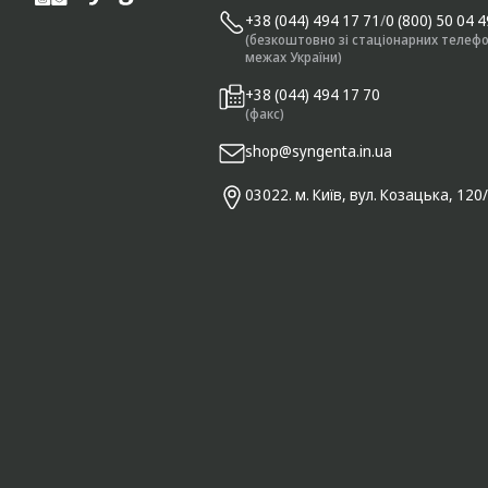
+38 (044) 494 17 71
/
0 (800) 50 04 
(безкоштовно зі стаціонарних телефо
межах України)
+38 (044) 494 17 70
(факс)
shop@syngenta.in.ua
03022. м. Київ, вул. Козацька, 120