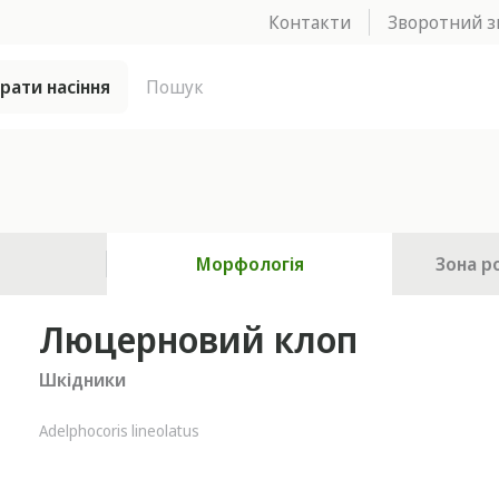
Контакти
Зворотний з
брати насіння
Морфологія
Зона р
Люцерновий клоп
Шкідники
Adelphocoris lineolatus