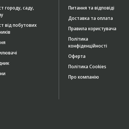
т городу, саду,
Питання та відповіді
ну
Доставка та оплата
ст від побутових
Правила користувача
ників
Політика
ння
конфіденційності
илювачі
Оферта
дник
Політика Cookies
ни
Про компанію