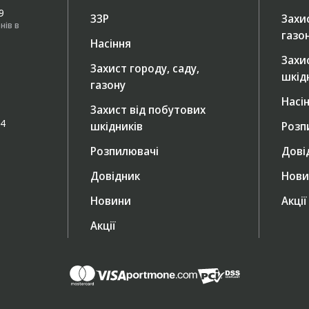
49
ЗЗР
Захис
нів в
газо
Насіння
Захи
Захист городу, саду,
шкід
газону
Насі
Захист від побутових
/4
шкідників
Розп
Розпилювачі
Дові
Довідник
Нови
Новини
Акції
Акції