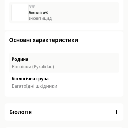
ЗЗР
Ампліго®
Інсектицид
Основні характеристики
Родина
Вогнівки (Pyralidae)
Біологічна група
Багатоїдні шкідники
Біологія