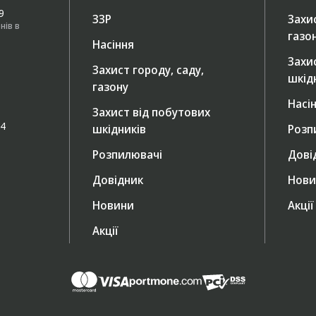
49
ЗЗР
Захис
нів в
газо
Насіння
Захи
Захист городу, саду,
шкід
газону
Насі
Захист від побутових
/4
шкідників
Розп
Розпилювачі
Дові
Довідник
Нови
Новини
Акції
Акції