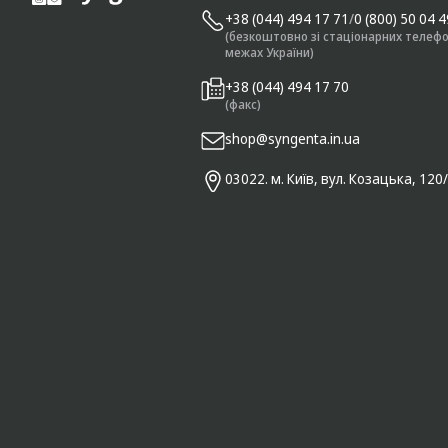
+38 (044) 494 17 71
/
0 (800) 50 04 
(безкоштовно зі стаціонарних телефо
межах України)
+38 (044) 494 17 70
(факс)
shop@syngenta.in.ua
03022. м. Київ, вул. Козацька, 120