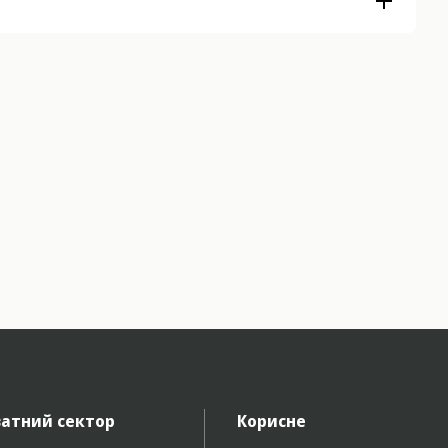
атний сектор
Корисне