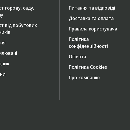
т городу, саду,
Питання та відповіді
ну
Доставка та оплата
ст від побутових
Правила користувача
ників
Політика
ння
конфіденційності
илювачі
Оферта
дник
Політика Cookies
ни
Про компанію