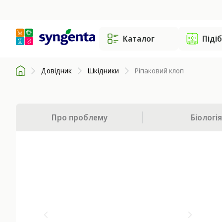
Каталог
Піді
Довідник
Шкідники
Ріпаковий клоп
Про проблему
Біологія