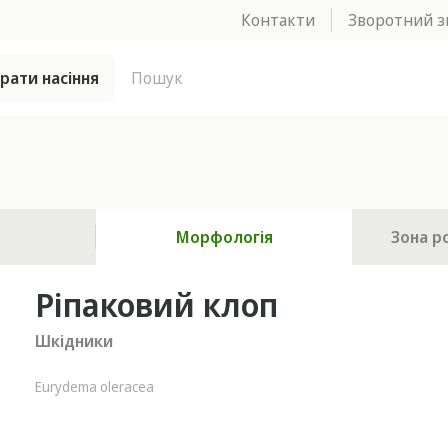
Контакти
Зворотний з
брати насіння
Морфологія
Зона р
Ріпаковий клоп
Шкідники
Eurydema oleracea