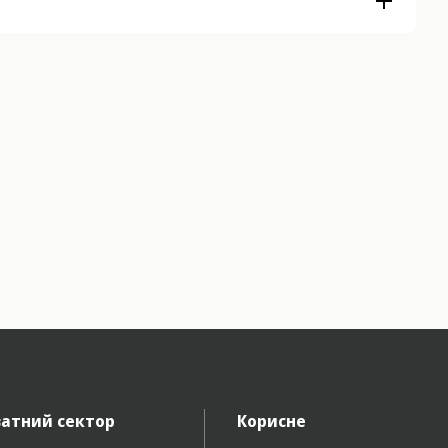
атний сектор
Корисне