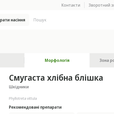
Контакти
Зворотний з
брати насіння
Морфологія
Зона р
Смугаста хлібна блішка
Шкідники
Phyllotreta vittula
Рекомендовані препарати