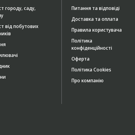
т городу, саду,
Питання та відповіді
ну
Доставка та оплата
ст від побутових
Правила користувача
ників
Політика
ння
конфіденційності
илювачі
Оферта
дник
Політика Cookies
ни
Про компанію