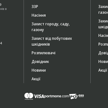
49
ЗЗР
Захис
нів в
газо
Насіння
Захи
Захист городу, саду,
шкід
газону
Насі
Захист від побутових
/4
шкідників
Розп
Розпилювачі
Дові
Довідник
Нови
Новини
Акції
Акції