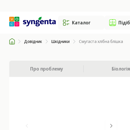
Каталог
Піді
Довідник
Шкідники
Смугаста хлібна блішка
Про проблему
Біологія