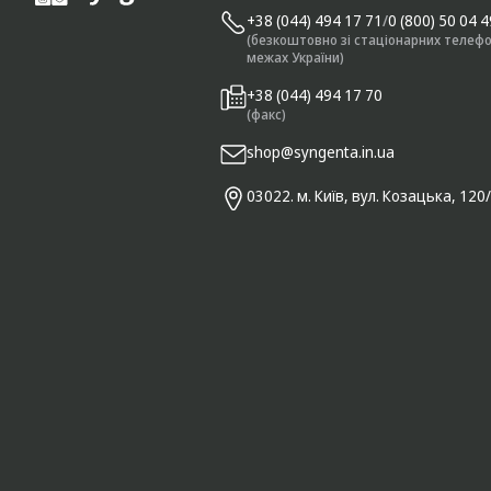
+38 (044) 494 17 71
/
0 (800) 50 04 
(безкоштовно зі стаціонарних телефо
межах України)
+38 (044) 494 17 70
(факс)
shop@syngenta.in.ua
03022. м. Київ, вул. Козацька, 120