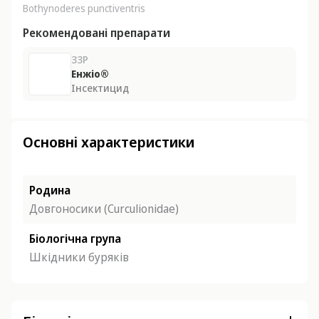
Bothynoderes punctiventris
Рекомендовані препарати
ЗЗР
Енжіо®
Інсектицид
Основні характеристики
Родина
Довгоносики (Curculionidae)
Біологічна група
Шкідники буряків