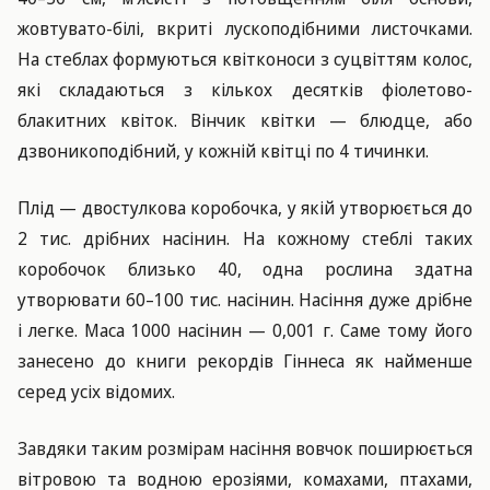
жовтувато-білі, вкриті лускоподібними листочками.
На стеблах формуються квітконоси з суцвіттям колос,
які складаються з кількох десятків фіолетово-
блакитних квіток. Вінчик квітки — блюдце, або
дзвоникоподібний, у кожній квітці по 4 тичинки.
Плід — двостулкова коробочка, у якій утворюється до
2 тис. дрібних насінин. На кожному стеблі таких
коробочок близько 40, одна рослина здатна
утворювати 60–100 тис. насінин. Насіння дуже дрібне
і легке. Маса 1000 насінин — 0,001 г. Саме тому його
занесено до книги рекордів Гіннеса як найменше
серед усіх відомих.
Завдяки таким розмірам насіння вовчок поширюється
вітровою та водною ерозіями, комахами, птахами,