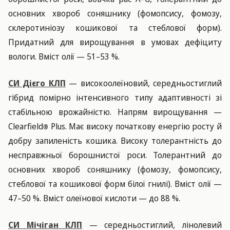
основних хвороб соняшнику (фомопсису, фомозу,
склеротиніозу кошикової та стеблової форм).
Придатний для вирощування в умовах дефіциту
вологи. Вміст олії — 51–53 %.
СИ Дієго КЛП
— високоолеїновий, середньостиглий
гібрид помірно інтенсивного типу адаптивності зі
стабільною врожайністю. Напрям вирощування —
Clearfield
Plus. Має високу початкову енергію росту й
®
добру запиленість кошика. Високу толерантність до
несправжньої борошнистої роси. Толерантний до
основних хвороб соняшнику (фомозу, фомопсису,
стеблової та кошикової форм білої гнилі). Вміст олії —
47–50 %. Вміст олеїнової кислоти — до 88 %.
СИ Мічіган КЛП
— середньостиглий, лінолевий