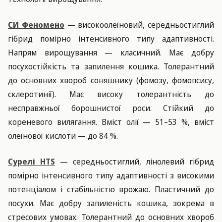
СИ Феномено
— високоолеїновий, середньостиглий
гібрид помірно інтенсивного типу адаптивності.
Напрям вирощування — класичний. Має добру
посухостійкість та запилення кошика. Толерантний
до основних хвороб соняшнику (фомозу, фомопсису,
склеротинії). Має високу толерантність до
несправжньої борошнистої роси. Стійкий до
кореневого вилягання. Вміст олії — 51–53 %, вміст
олеїнової кислоти — до 84 %.
Сурелі HTS
— середньостиглий, лінолевий гібрид
помірно інтенсивного типу адаптивності з високими
потенціалом і стабільністю врожаю. Пластичний до
посухи. Має добру запиленість кошика, зокрема в
стресових умовах. Толерантний до основних хвороб