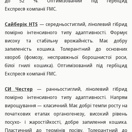
до 52 %. Оптимізований під гербіцид
Експрес
компанії FMC.
®
Сайберік HTS
— середньостиглий, лінолевий гібрид
помірно інтенсивного типу адаптивності. Формує
високу та стабільну врожайність. Має добру
запиленість кошика. Толерантний до основних
хвороб (фомозу, несправжньої борошнистої роси,
білої гнилі кошика). Оптимізований під гербіцид
Експрес
компанії FMC.
®
СИ Честер
— ранньостиглий, лінолевий гібрид
помірно інтенсивного типу адаптивності. Напрям
вирощування — класичний. Має добрі темпи росту на
початкових етапах органогенезу, високий рівень
посухо- і жаростійкості, добре запилення кошика.
Пластичний до термінів посіву. Толерантний до