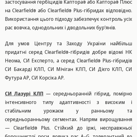
застосування гербіцидів Каптора
або Каптора
Плюс
®
®
на Clearfield
або Clearfield
Plus-гібридах відповідно.
®
®
Використання цього підходу забезпечує контроль усіх
рас вовчка, однодольних і дводольних бур’янів.
Для умов Центру та Заходу України найбільш
придатні серед Clearfield
-гібридів добре відомі НК
®
Неома, СИ Експерто, а серед Clearfield
Plus-гібридів
®
СИ Бакарді КЛП, СИ Мічіган КЛП, СИ Дієго КЛП, СИ
Футура АР, СИ Корсіка АР.
СИ Лазурі КЛП
— середньоранній гібрид, помірно
інтенсивного типу адаптивності з високим і
стабільним урожаєм у ранньому та
середньоранньому сегментах. Напрям вирощування
— Clearfield
Plus. Стійкий до іржі, несправжньої
®
борошнистої роси, вовчка рас A–G, толерантний до