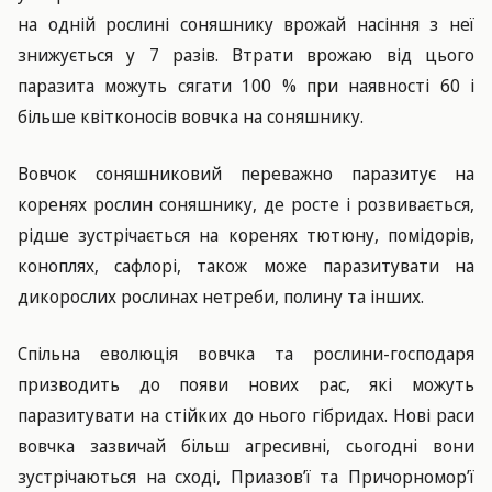
на одній рослині соняшнику врожай насіння з неї
знижується у 7 разів. Втрати врожаю від цього
паразита можуть сягати 100 % при наявності 60 і
більше квітконосів вовчка на соняшнику.
Вовчок соняшниковий переважно паразитує на
коренях рослин соняшнику, де росте і розвивається,
рідше зустрічається на коренях тютюну, помідорів,
коноплях, сафлорі, також може паразитувати на
дикорослих рослинах нетреби, полину та інших.
Спільна еволюція вовчка та рослини-господаря
призводить до появи нових рас, які можуть
паразитувати на стійких до нього гібридах. Нові раси
вовчка зазвичай більш агресивні, сьогодні вони
зустрічаються на сході, Приазов’ї та Причорномор’ї