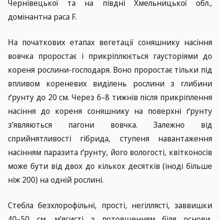
Чернівецької та на півдні Хмельницької обл.,
домінантна раса F.
На початкових етапах вегетації соняшнику насіння
вовчка проростає і прикріплюється гаусторіями до
кореня рослини-господаря. Воно проростає тільки під
впливом кореневих виділень рослини з глибини
ґрунту до 20 см. Через 6–8 тижнів після прикріплення
насіння до кореня соняшнику на поверхні ґрунту
з’являються пагони вовчка. Залежно від
сприйнятливості гібрида, ступеня навантаження
насінням паразита ґрунту, його вологості, квітконосів
може бути від двох до кількох десятків (іноді більше
ніж 200) на одній рослині.
Стебла безхлорофільні, прості, негіллясті, заввишки
40–50 см, м’ясисті з потовщенням біля основи,