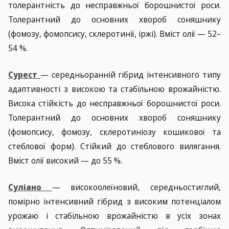
толерантність до несправжньої борошнистої роси.
Толерантний до основних хвороб соняшнику
(фомозу, фомопсису, склеротинії, іржі). Вміст олії — 52–
54 %.
Сурест
— середньоранній гібрид інтенсивного типу
адаптивності з високою та стабільною врожайністю.
Висока стійкість до несправжньої борошнистої роси.
Толерантний до основних хвороб соняшнику
(фомопсису, фомозу, склеротиніозу кошикової та
стеблової форм). Стійкий до стеблового вилягання.
Вміст олії високий — до 55 %.
Суліано
— високоолеїновий, середньостиглий,
помірно інтенсивний гібрид з високим потенціалом
урожаю і стабільною врожайністю в усіх зонах