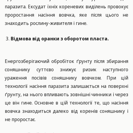
паразита. Ексудат їхніх кореневих виділень провокує
проростання насіння вовчка, яке після цього не
знаходить рослину-живителя і гине.
Відмова від оранки з оборотом пласта.
Енергозберігаючий обробіток ґрунту після збирання
соняшнику суттєво знижує ризик наступного
ураження посівів соняшнику вовчком. При цій
технології насіння паразита залишається на поверхні
ґрунту, на нього впливають зовнішні чинники і через
це він гине. Основне в цій технології те, що насіння
вовчка знаходиться далеко від коренів соняшнику і
не проростає.