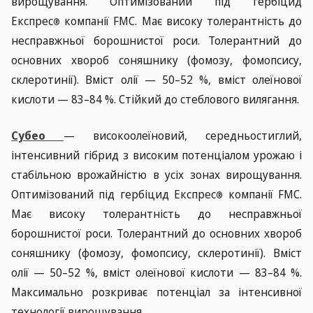
вирощування. Оптимізований під гербіцид
Експрес
компанії FMC. Має високу толерантність до
®
несправжньої борошнистої роси. Толерантний до
основних хвороб соняшнику (фомозу, фомопсису,
склеротинії). Вміст олії — 50–52 %, вміст олеїнової
кислоти — 83–84 %. Стійкий до стеблового вилягання.
Субео
— високоолеїновий, середньостиглий,
інтенсивний гібрид з високим потенціалом урожаю і
стабільною врожайністю в усіх зонах вирощування.
Оптимізований під гербіцид Експрес
компанії FMC.
®
Має високу толерантність до несправжньої
борошнистої роси. Толерантний до основних хвороб
соняшнику (фомозу, фомопсису, склеротинії). Вміст
олії — 50–52 %, вміст олеїнової кислоти — 83–84 %.
Максимально розкриває потенціал за інтенсивної
технології вирощування.