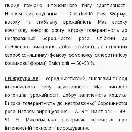
гібрид помірно інтенсивного типу адаптивності.
Напрям вирощування — Clearfield
Plus. Формує
®
високу та стабільну врожайність. Має високу
початкову енергію росту, високу толерантність до
несправжньої борошнистої роси. Стійкий до
стеблового вилягання. Добра стійкість до основних
хвороб соняшнику (фомозу, фомопсису, склеротиніозу
кошикової форми). Вміст олії — 50–53 %.
СИ Футура АР
— середньостиглий, лінолевий гібрид
інтенсивного типу адаптивності. Має високий
потенціал урожайності, добру запиленість кошика.
Висока толерантність до несправжньої борошнистої
роси. Напрям вирощування — A.I.R.™. Вміст олії — 49–
51 %. Максимально розкриває потенціал при
інтенсивній технології вирощування.