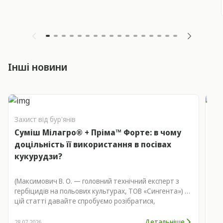
Інші новини
Захист від бур'янів
Зах
Суміш Мілагро® + Пріма™ Форте: в чому
Но
доцільність її використання в посівах
ст
кукурудзи?
(Максимович В. О. — головний технічний експерт з
Гербіциди Макси
гербіцидів на польових культурах, ТОВ «Сингента») У
екс
цій статті давайте спробуємо розібратися,
Детальніше
28.07.2026
21.0