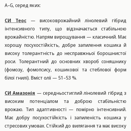
А–G, серед яких:
СИ Теос
— високоврожайний лінолевий гібрид
інтенсивного типу, що відзначається стабільною
врожайністю. Напрям вирощування — класичний. Має
хорошу посухостійкість, добре запилення кошика й
високу толерантність до несправжньої борошнистої
роси. Толерантний до основних хвороб соняшнику
(фомозу, фомопсису, кошикової та стеблової форм
білої гнилі). Вміст олії — 51–53 %.
СИ Амазонія
— середньостиглий лінолевий гібрид з
високим потенціалом та доброю стабільністю
врожаю. Тип адаптивності — помірно інтенсивний.
Має добру посухостійкість і запиленість кошика у
стресових умовах. Стійкий до вилягання та має високу