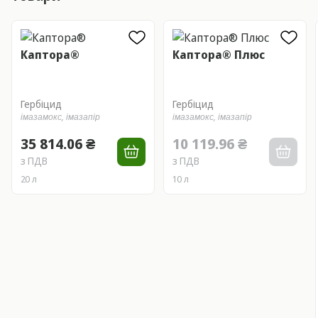
Каптора®
Каптора® Плюс
Гербіцид
Гербіцид
імазамокс,
імазапір
імазамокс,
імазапір
35 814.06 ₴
10 119.96 ₴
з ПДВ
з ПДВ
20 л
10 л