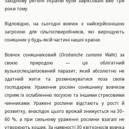
Західному регіоні України були зафіксовані вже три
роки тому.
Відповідно, на сьогодні вовчок є найсерйознішою
загрозою для сільгоспвиробників, які вирощують
соняшник у будь-якій частині нашої країни.
Вовчок соняшниковий (
Orobanche cumana
Wallr.) за
своєю природою — це облігатний
вузькоспеціалізований паразит, який абсолютно не
здатний жити та розмножуватися поза своїм
господарем. Ураження рослин соняшнику вовчком
сприяє їх ослабленню посухою та іншими стресовими
чинниками. Уражені рослини відстають у рості й
розвитку, внаслідок цього врожай знижується на 30–
60 %, а при сильному ураженні рослини взагалі не
утворюють кошик. За наявності 30 квітконосів вовчка