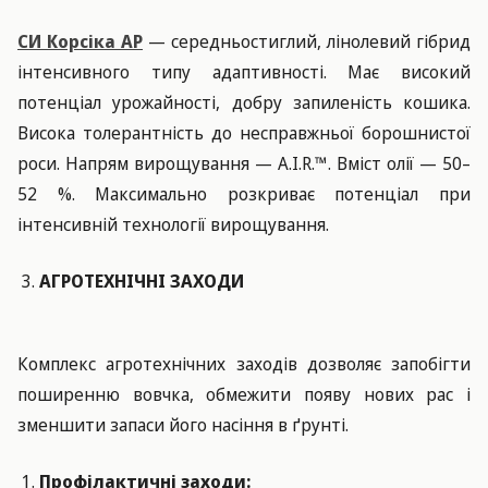
СИ Корсіка АР
— середньостиглий, лінолевий гібрид
інтенсивного типу адаптивності. Має високий
потенціал урожайності, добру запиленість кошика.
Висока толерантність до несправжньої борошнистої
роси. Напрям вирощування — A.I.R.™. Вміст олії — 50–
52 %. Максимально розкриває потенціал при
інтенсивній технології вирощування.
АГРОТЕХНІЧНІ ЗАХОДИ
Комплекс агротехнічних заходів дозволяє запобігти
поширенню вовчка, обмежити появу нових рас і
зменшити запаси його насіння в ґрунті.
Профілактичні заходи: