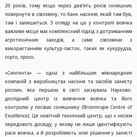
20 років, тому якщо через дев’ять років соняшник
повернути в сівозміну, то банк насіння, який там був,
там і залишиться. З огляду на це у контролі вовчка
важливе місце має комплексний підхід з дотриманням
агротехнічних заходів, а саме сівозміни з
використанням культур-пасток, таких як кукурудза,
сорго, просо.
«Сингента» — одна з найбільших міжнародних
компаній з виробництва насіння та засобів захисту
рослин, яка першою в світі заснувала Науково-
дослідний центр із вивчення вовчка та його
контролю у посівах соняшнику (Broomrape Centre of
Excellence). Це новітній технічний центр, що є носієм
передового досвіду, у якому не лише ідентифікують
раси вовчка, а й розробляють нові рішення у захисті