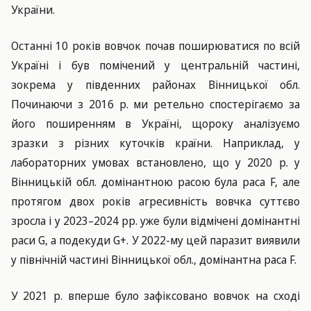
України.
Останні 10 років вовчок почав поширюватися по всій
Україні і був помічений у центральній частині,
зокрема у південних районах Вінницької обл.
Починаючи з 2016 р. ми ретельно спостерігаємо за
його поширенням в Україні, щороку аналізуємо
зразки з різних куточків країни. Наприклад, у
лабораторних умовах встановлено, що у 2020 р. у
Вінницькій обл. домінантною расою була раса F, але
протягом двох років агресивність вовчка суттєво
зросла і у 2023–2024 рр. уже були відмічені домінантні
раси G, а подекуди G+. У 2022-му цей паразит виявили
у північній частині Вінницької обл., домінантна раса F.
У 2021 р. вперше було зафіксовано вовчок на сході