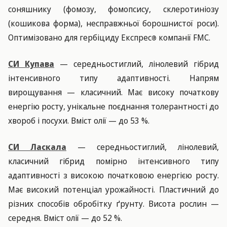
соняшнику (фомозу, фомопсису, склеротиніозу
(кошикова форма), несправжньої борошнистої роси).
Оптимізовано для гербіциду Експрес
компанії FMC.
®
СИ Купава
— середньостиглий, лінолевий гібрид
інтенсивного типу адаптивності. Напрям
вирощування — класичний. Має високу початкову
енергію росту, унікальне поєднання толерантності до
хвороб і посухи. Вміст олії — до 53 %.
СИ Ласкала
— середньостиглий, лінолевий,
класичний гібрид помірно інтенсивного типу
адаптивності з високою початковою енергією росту.
Має високий потенціал урожайності. Пластичний до
різних способів обробітку ґрунту. Висота рослин —
середня. Вміст олії — до 52 %.