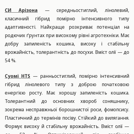
СИ Арізона
— середньостиглий, лінолевий,
класичний гібрид помірно інтенсивного типу
адаптивності. Найкраще розкриває потенціал на
родючих ґрунтах при високому рівні агротехніки. Має
добру запиленість кошика, високу і стабільну
врожайність, толерантність до посухи. Вміст олії — до
54 %.
Суомі
HTS
— ранньостиглий, помірно інтенсивний
гібрид лінолевого типу з доброю початковою
енергією росту. Має хорошу запиленість кошика.
Толерантний до основних хвороб соняшнику,
зокрема несправжньої борошнистої роси, фомопсису.
Пластичний до термінів посіву. Стійкий до вилягання.
Формує високу й стабільну врожайність. Вміст олії —