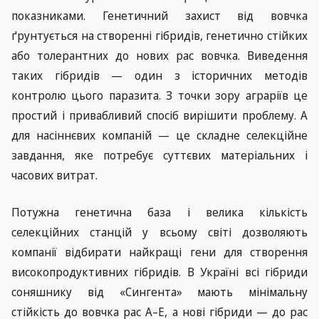
показниками. Генетичний захист від вовчка
ґрунтується на створенні гібридів, генетично стійких
або толерантних до нових рас вовчка. Виведення
таких гібридів — один з історичних методів
контролю цього паразита. З точки зору аграріїв це
простий і привабливий спосіб вирішити проблему. А
для насіннєвих компаній — це складне селекційне
завдання, яке потребує суттєвих матеріальних і
часових витрат.
Потужна генетична база і велика кількість
селекційних станцій у всьому світі дозволяють
компанії відбирати найкращі гени для створення
високопродуктивних гібридів. В Україні всі гібриди
соняшнику від «Сингента» мають мінімальну
стійкість до вовчка рас А–Е, а нові гібриди — до рас