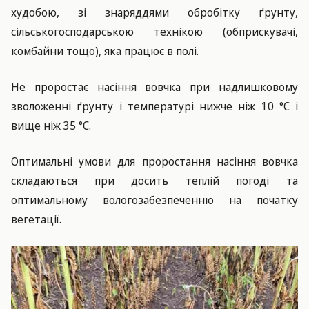
худобою, зі знаряддями обробітку ґрунту,
сільськогосподарською технікою (обприскувачі,
комбайни тощо), яка працює в полі.
Не проростає насіння вовчка при надлишковому
зволоженні ґрунту і температурі нижче ніж 10 °С і
вище ніж 35 °С.
Оптимальні умови для проростання насіння вовчка
складаються при досить теплій погоді та
оптимальному вологозабезпеченню на початку
вегетації.