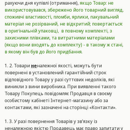
рахуючи дня купівлі (отримання),
якщо Товар: не
використовувався, збережено його товарний вигляд,
споживчі властивості, пломби, ярлики, пакувальний
матеріал не розірваний, не відкритий; повертається:
в оригінальній упаковці, в повному комплекті, з
захисними плівками, та витратними матеріалами
(якщо вони входять до комплекту) - в такому ж стані,
в якому він був до його придбання.
1. 2. Товари
не
належної якості, можуть бути
повернені в установлений гарантійний строк
відповідного Товару у разі суттєвих недоліків, які
виникли з вини виробника. При виявленні такого
Товару Покупець повідомляє Продавця в своєму
особистому кабінеті Інтернет-магазину або за
контактами, які зазначені на сторінці «Контакти».
1. 3. У разі повернення Товарів у зв’язку із
неналежною якістю Продавець має право запитати у