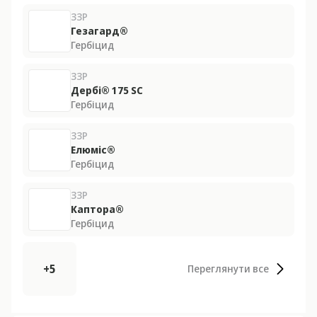
ЗЗР
Гезагард®
Гербіцид
ЗЗР
Дербі® 175 SС
Гербіцид
ЗЗР
Елюміс®
Гербіцид
ЗЗР
Каптора®
Гербіцид
+5
Переглянути все