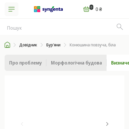
0
0 ₴
Довідник
Бур'яни
Конюшина повзуча, біла
Про проблему
Морфологічна будова
Визначе