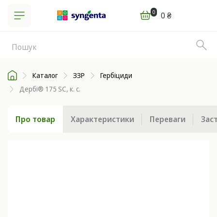
0
0 ₴
Каталог
ЗЗР
Гербіциди
Дербі® 175 SC, к. с.
Про товар
Характеристики
Переваги
Зас