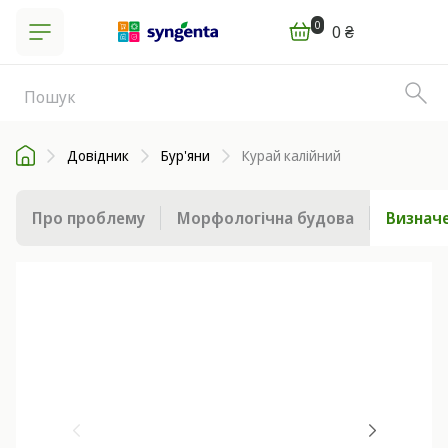
0
0 ₴
Довідник
Бур'яни
Курай калійний
Про проблему
Морфологічна будова
Визначе