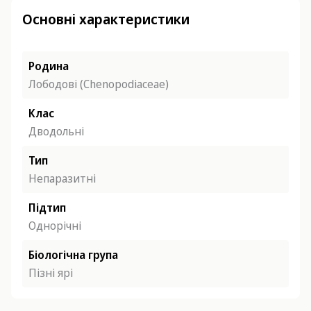
Основні характеристики
Родина
Лободові (Chenopodiасеае)
Клас
Дводольні
Тип
Непаразитні
Підтип
Однорічні
Біологічна група
Пізні ярі