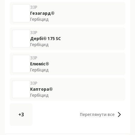
ЗЗР
Гезагард®
Гербіцид
ЗЗР
Дербі® 175 SС
Гербіцид
ЗЗР
Елюміс®
Гербіцид
ЗЗР
Каптора®
Гербіцид
+3
Переглянути все