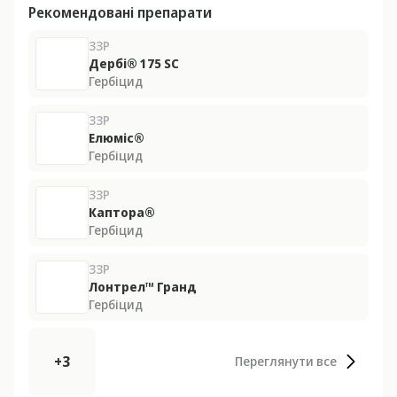
Рекомендовані препарати
ЗЗР
Дербі® 175 SС
Гербіцид
ЗЗР
Елюміс®
Гербіцид
ЗЗР
Каптора®
Гербіцид
ЗЗР
Лонтрел™ Гранд
Гербіцид
+3
Переглянути все