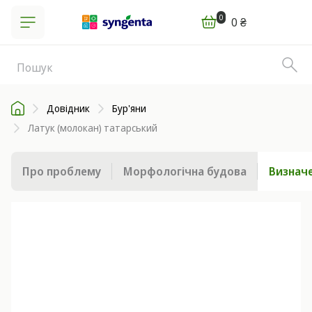
0
0 ₴
Довідник
Бур'яни
Латук (молокан) татарський
Про проблему
Морфологічна будова
Визначе