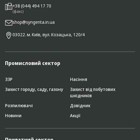
+38 (044) 494 17 70
(факс)
shop@syngenta.in.ua
03022. м. Київ, вул. Козацька, 120/4
Промисловий сектор
ЗЗР
Насіння
Захист городу, саду, газону
Захист від побутових
шкідників
Розпилювачі
Довідник
Новини
Акції
Приватний сектор