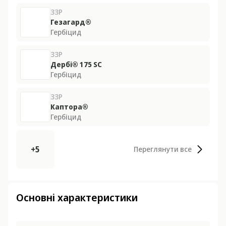
ЗЗР
Гезагард®
Гербіцид
ЗЗР
Дербі® 175 SС
Гербіцид
ЗЗР
Каптора®
Гербіцид
+5
Переглянути все
Основні характеристики