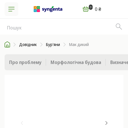
0
0 ₴
Довідник
Бур'яни
Мак дикий
Про проблему
Морфологічна будова
Визначе