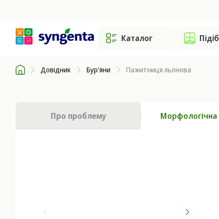
Каталог
Піді
Довідник
Бур'яни
Пажитниця льонова
Про проблему
Морфологічна