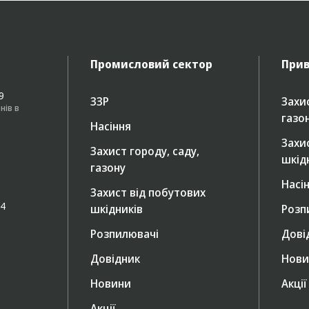
Промисловий сектор
Прив
49
ЗЗР
Захис
нів в
газо
Насіння
Захи
Захист городу, саду,
шкід
газону
Насі
Захист від побутових
/4
шкідників
Розп
Розпилювачі
Дові
Довідник
Нови
Новини
Акції
Акції