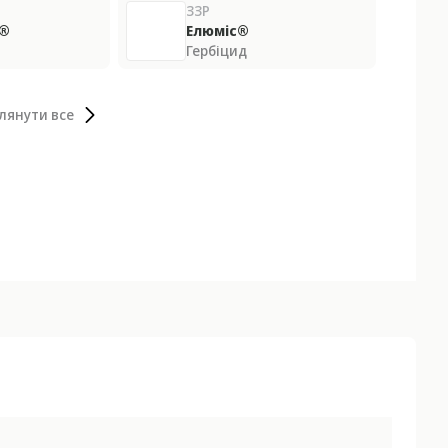
ЗЗР
д®
Елюміс®
Гербіцид
лянути все