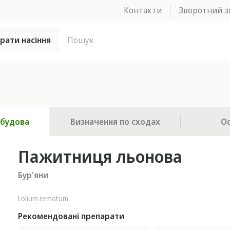
Контакти
Зворотний з
брати насіння
 будова
Визначення по сходах
О
Пажитниця льонова
Бур'яни
Lolium remotum
Рекомендовані препарати