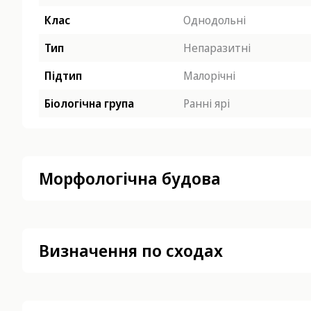
Клас
Однодольні
Тип
Непаразитні
Підтип
Малорічні
Біологічна група
Ранні ярі
Морфологічна будова
Визначення по сходах