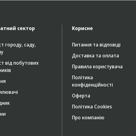
атний сектор
Корисне
т городу, саду,
Питання та відповіді
ну
Доставка та оплата
ст від побутових
Правила користувача
ників
Політика
ння
конфіденційності
илювачі
Оферта
дник
Політика Cookies
ни
Про компанію