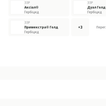
ЗЗР
ЗЗР
Аксіал®
Дуал Гол
Гербіцид
Гербіцид
ЗЗР
+3
Примекстра® Голд
Перег
Гербіцид