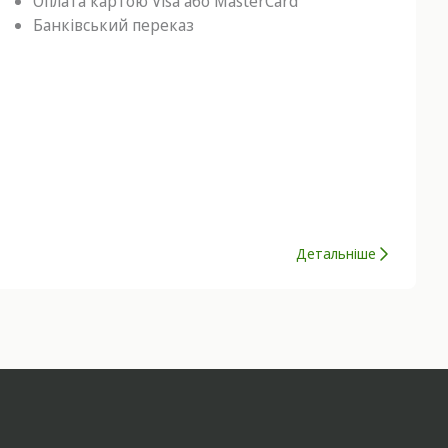
Оплата картою Visa або MasterCard
Банківський переказ
Детальніше