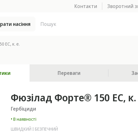
Контакти
Зворотний з
брати насіння
 ЕС, к. е.
тики
Переваги
За
Фюзілад Форте® 150 ЕС, к. 
Гербіциди
• В наявності
ШВИДКИЙ І БЕЗПЕЧНИЙ