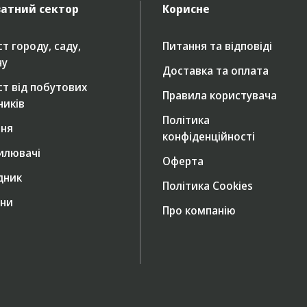
атний сектор
Корисне
т городу, саду,
Питання та відповіді
ну
Доставка та оплата
ст від побутових
Правила користувача
ників
Політика
ння
конфіденційності
илювачі
Оферта
дник
Політика Cookies
ни
Про компанію