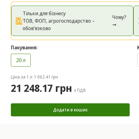
Тільки для бізнесу
Чому?
ТОВ, ФОП, агрогосподарство –
➞
обов’язково
Пакування:
20 л
Ціна за 1 л: 1 062.41 грн
21 248.17 грн
з ПДВ
Додати в кошик