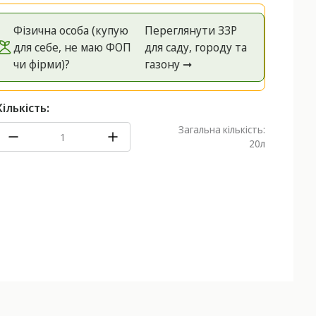
Фізична особа (купую
Переглянути ЗЗР
для себе, не маю ФОП
для саду, городу та
чи фірми)?
газону ➞
Кількість:
Загальна кількість:
20
л