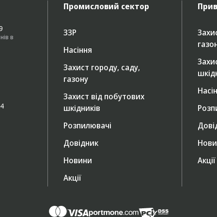
Промисловий сектор
Прив
49
ЗЗР
Захис
нів в
газо
Насіння
Захи
Захист городу, саду,
шкід
газону
Насі
Захист від побутових
/4
шкідників
Розп
Розпилювачі
Дові
Довідник
Нови
Новини
Акції
Акції