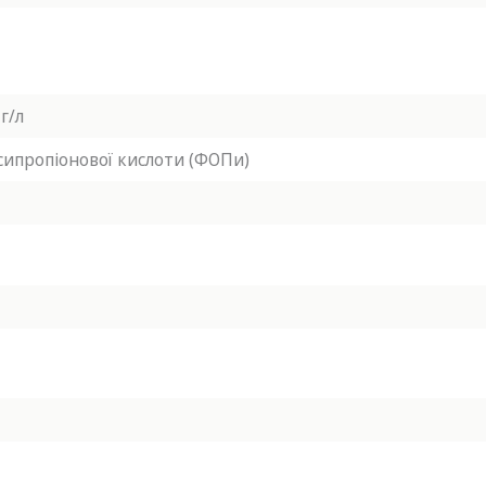
г/л
сипропіонової кислоти (ФОПи)