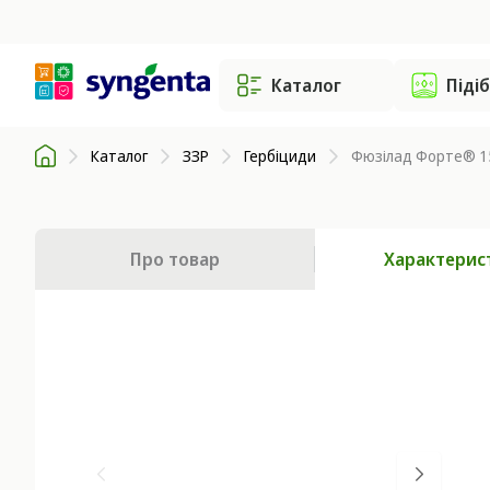
Каталог
Піді
Каталог
ЗЗР
Гербіциди
Фюзілад Форте® 150
Про товар
Характерис