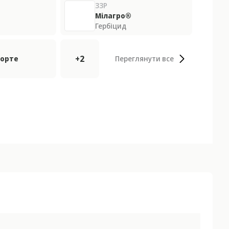
ЗЗР
Мілагро®
Гербіцид
+2
Форте
Переглянути все