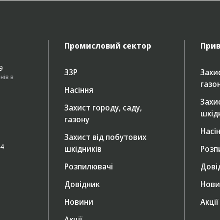
Промисловий сектор
Прив
49
ЗЗР
Захис
нів в
газо
Насіння
Захи
Захист городу, саду,
шкід
газону
Насі
Захист від побутових
/4
шкідників
Розп
Розпилювачі
Дові
Довідник
Нови
Новини
Акції
Акції