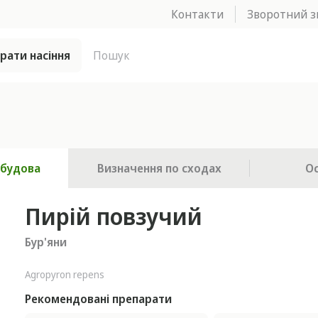
Контакти
Зворотний з
брати насіння
 будова
Визначення по сходах
О
Пирій повзучий
Бур'яни
Agropyron repens
Рекомендовані препарати