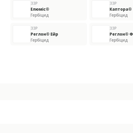
ЗЗР
ЗЗР
Елюміс®
Каптора®
Гербіцид
Гербіцид
ЗЗР
ЗЗР
Реглон® Ейр
Реглон® 
Гербіцид
Гербіцид