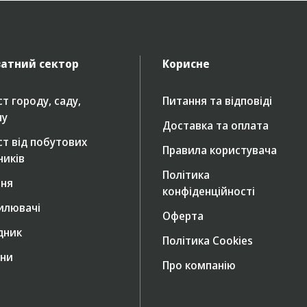
атний сектор
Корисне
т городу, саду,
Питання та відповіді
ну
Доставка та оплата
ст від побутових
Правила користувача
ників
Політика
ння
конфіденційності
илювачі
Оферта
дник
Політика Cookies
ни
Про компанію