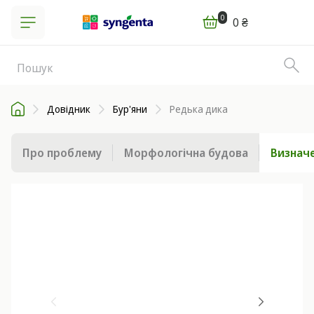
0
0 ₴
Довідник
Бур'яни
Редька дика
Про проблему
Морфологічна будова
Визначе