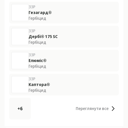
ЗЗР
Гезагард®
Гербіцид
ЗЗР
Дербі® 175 SС
Гербіцид
ЗЗР
Елюміс®
Гербіцид
ЗЗР
Каптора®
Гербіцид
+6
Переглянути все