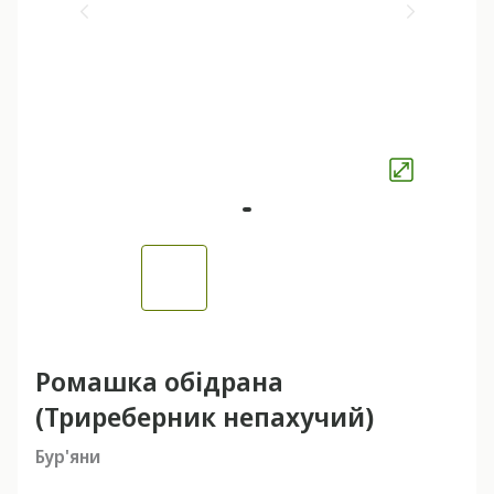
Ромашка обідрана
(Триреберник непахучий)
Бур'яни