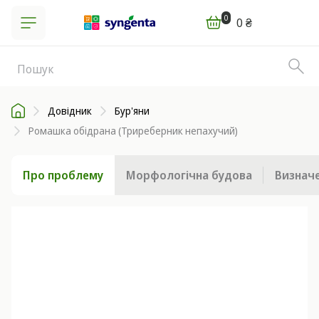
0
0 ₴
Довідник
Бур'яни
Ромашка обідрана (Триреберник непахучий)
Про проблему
Морфологічна будова
Визначе