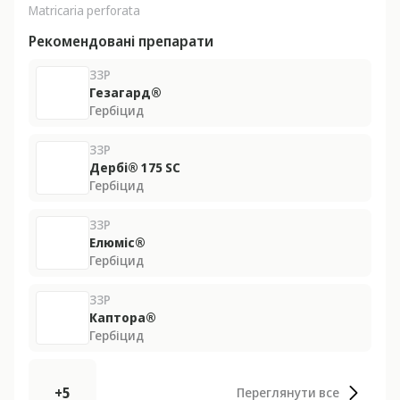
Matricaria perforata
Рекомендовані препарати
ЗЗР
Гезагард®
Гербіцид
ЗЗР
Дербі® 175 SС
Гербіцид
ЗЗР
Елюміс®
Гербіцид
ЗЗР
Каптора®
Гербіцид
+5
Переглянути все