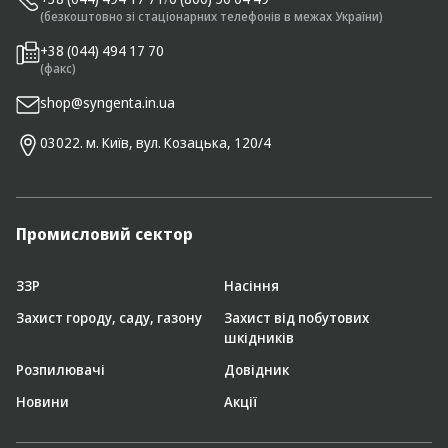
(безкоштовно зі стаціонарних телефонів в межах України)
+38 (044) 494 17 70
(факс)
shop@syngenta.in.ua
03022. м. Київ, вул. Козацька, 120/4
Промисловий сектор
ЗЗР
Насіння
Захист городу, саду, газону
Захист від побутових
шкідників
Розпилювачі
Довідник
Новини
Акції