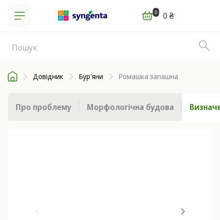
0
0 ₴
Довідник
Бур'яни
Ромашка запашна
Про проблему
Морфологічна будова
Визначе