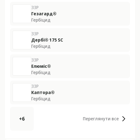
ЗЗР
Гезагард®
Гербіцид
ЗЗР
Дербі® 175 SС
Гербіцид
ЗЗР
Елюміс®
Гербіцид
ЗЗР
Каптора®
Гербіцид
+6
Переглянути все