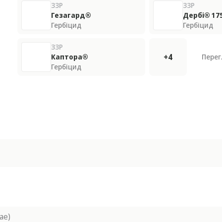
ЗЗР
ЗЗР
Гезагард®
Дербі® 175
Гербіцид
Гербіцид
ЗЗР
+4
Каптора®
Перег
Гербіцид
ae)