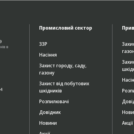
Промисловий сектор
Прив
49
ЗЗР
Захис
нів в
газо
Насіння
Захи
Захист городу, саду,
шкід
газону
Насі
Захист від побутових
/4
шкідників
Розп
Розпилювачі
Дові
Довідник
Нови
Новини
Акції
Акції