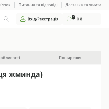
в’язок
Питання та відповіді
Доставка та оплата
0
Вхід/Реєстрація
0 ₴
собливості
Поширення
ця жминда)