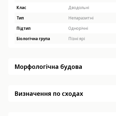
Клас
Дводольні
Тип
Непаразитні
Підтип
Однорічні
Біологічна група
Пізні ярі
Морфологічна будова
Визначення по сходах