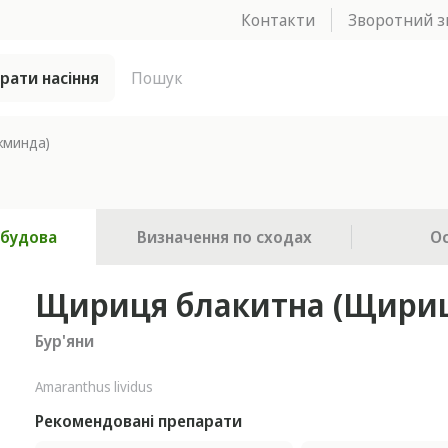
Контакти
Зворотний з
брати насіння
жминда)
 будова
Визначення по сходах
О
Щириця блакитна (Щири
Бур'яни
Amaranthus lividus
Рекомендовані препарати