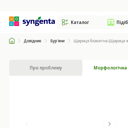
Каталог
Піді
Довідник
Бур'яни
Щириця блакитна (Щириця 
Про проблему
Морфологічна