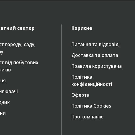
атний сектор
Корисне
т городу, саду,
Питання та відповіді
ну
Доставка та оплата
ст від побутових
Правила користувача
ників
Політика
ння
конфіденційності
илювачі
Оферта
дник
Політика Cookies
ни
Про компанію