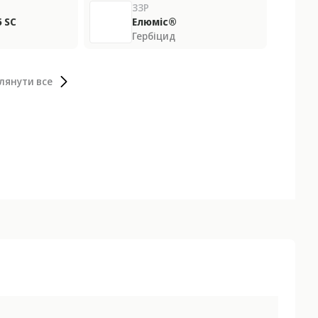
ЗЗР
 SС
Елюміс®
Гербіцид
лянути все