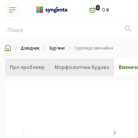
0
0 ₴
Довідник
Бур'яни
Суріпиця звичайна
Про проблему
Морфологічна будова
Визначе