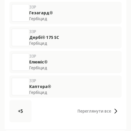
ЗЗР
Гезагард®
Гербіцид
ЗЗР
Дербі® 175 SС
Гербіцид
ЗЗР
Елюміс®
Гербіцид
ЗЗР
Каптора®
Гербіцид
+5
Переглянути все