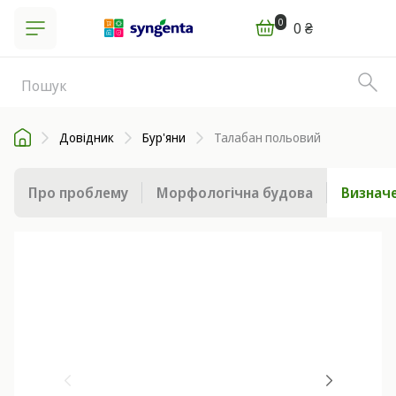
0
0 ₴
Довідник
Бур'яни
Талабан польовий
Про проблему
Морфологічна будова
Визначе