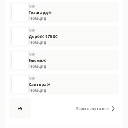
ЗЗР
Гезагард®
Гербіцид
ЗЗР
Дербі® 175 SС
Гербіцид
ЗЗР
Елюміс®
Гербіцид
ЗЗР
Каптора®
Гербіцид
+5
Переглянути все