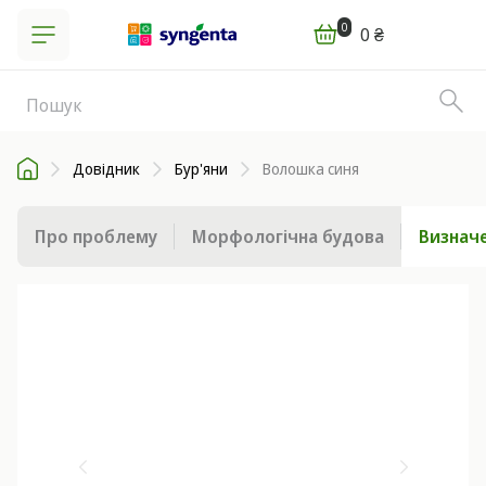
0
0 ₴
Довідник
Бур'яни
Волошка синя
Про проблему
Морфологічна будова
Визначе