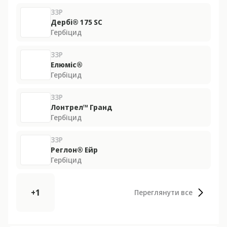
ЗЗР
Дербі® 175 SС
Гербіцид
ЗЗР
Елюміс®
Гербіцид
ЗЗР
Лонтрел™ Гранд
Гербіцид
ЗЗР
Реглон® Ейр
Гербіцид
+1
Переглянути все