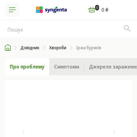
0
0 ₴
Довідник
Хвороби
Іржа буряків
Про проблему
Симптоми
Джерело зараженн