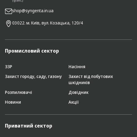
(факс)
shop@syngenta.in.ua
03022. м. Київ, вул. Козацька, 120/4
Промисловий сектор
ЗЗР
Насіння
Захист городу, саду, газону
Захист від побутових
шкідників
Розпилювачі
Довідник
Новини
Акції
Приватний сектор