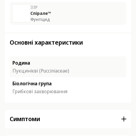
ЗЗР
Спірале™
Фунгіцид
Основні характеристики
Родина
Пукцинієві (Pucciniaceae)
Біологічна група
Грибкові захворювання
Симптоми