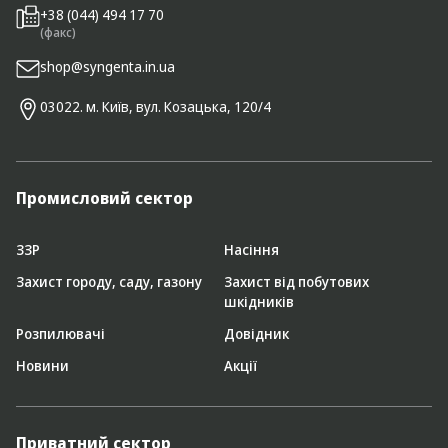
+38 (044) 494 17 70
(факс)
shop@syngenta.in.ua
03022. м. Київ, вул. Козацька, 120/4
Промисловий сектор
ЗЗР
Насіння
Захист городу, саду, газону
Захист від побутових
шкідників
Розпилювачі
Довідник
Новини
Акції
Приватний сектор