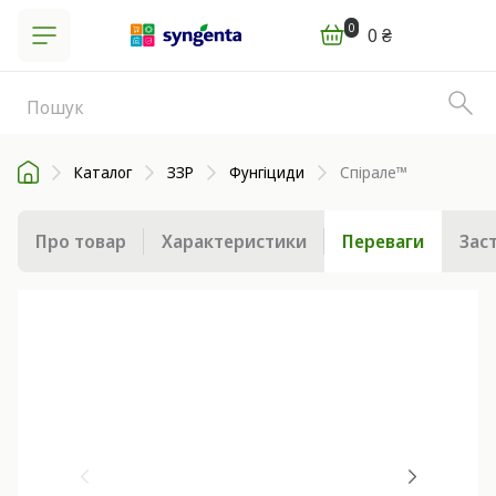
0
0 ₴
Каталог
ЗЗР
Фунгіциди
Спірале™
Про товар
Характеристики
Переваги
Зас