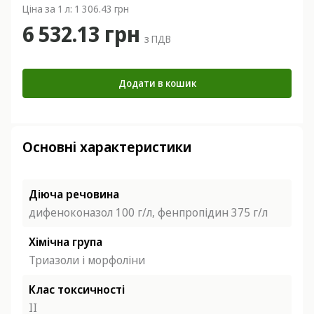
Ціна за 1 л: 1 306.43 грн
6 532.13 грн
з ПДВ
Додати в кошик
Основні характеристики
Діюча речовина
дифеноконазол 100 г/л, фенпропідин 375 г/л
Хімічна група
Триазоли і морфоліни
Клас токсичності
ІІ