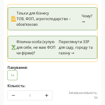
Тільки для бізнесу
Чому?
ТОВ, ФОП, агрогосподарство –
➞
обов’язково
Фізична особа (купую
Переглянути ЗЗР
для себе, не маю ФОП
для саду, городу та
чи фірми)?
газону ➞
Пакування:
5 л
Кількість:
Загальна кількість:
5
л