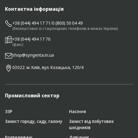
Контактна інформація
+38 (044) 494 17 71
/
0 (800) 50 04 49
(безкоштовно зі стаціонарних телефонів в межах України)
+38 (044) 494 17 70
(факс)
shop@syngenta.in.ua
03022. м. Київ, вул. Козацька, 120/4
Промисловий сектор
ЗЗР
Насіння
Захист городу, саду, газону
Захист від побутових
шкідників
Розпилювачі
Довідник