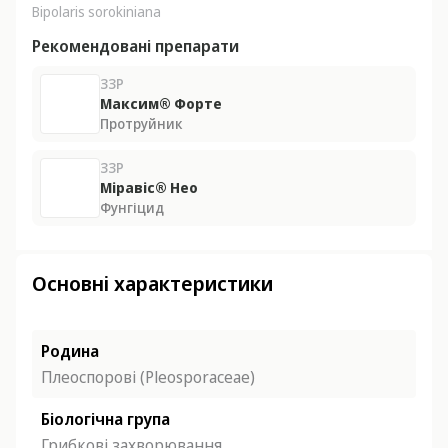
Bipolaris sorokiniana
Рекомендовані препарати
ЗЗР
Максим® Форте
Протруйник
ЗЗР
Міравіс® Нео
Фунгіцид
Основні характеристики
Родина
Плеоспорові (Pleosporaceae)
Біологічна група
Грибкові захворювання