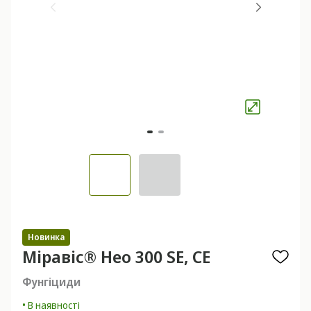
Новинка
Міравіс® Нео 300 SE, СE
Фунгіциди
• В наявності