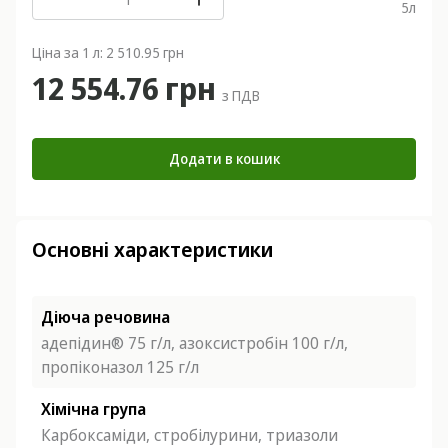
5
л
Ціна за 1 л: 2 510.95 грн
12 554.76 грн
з ПДВ
Додати в кошик
Основні характеристики
Діюча речовина
адепідин® 75 г/л, азоксистробін 100 г/л,
пропіконазол 125 г/л
Хімічна група
Карбоксаміди, стробілурини, триазоли