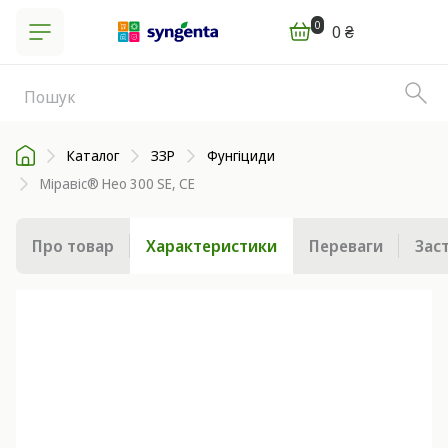
0
0 ₴
Каталог
ЗЗР
Фунгіциди
Міравіс® Нео 300 SE, СE
Про товар
Характеристики
Переваги
Зас