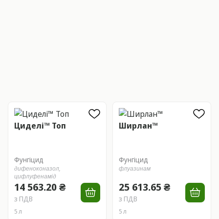
Циделі™ Топ
Ширлан™
Фунгіцид
Фунгіцид
дифеноконазол,
флуазинам
цифлуфенамід
14 563.20 ₴
25 613.65 ₴
з ПДВ
з ПДВ
5 л
5 л