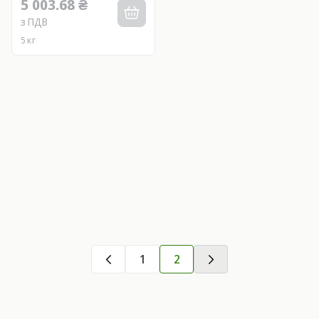
5 003.68 ₴
з ПДВ
5 кг
1
2