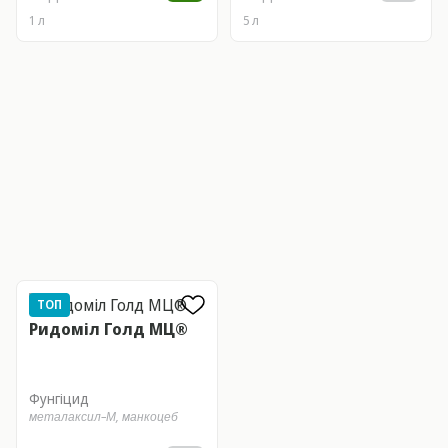
1 л
5 л
ТОП
Ридоміл Голд МЦ®
Фунгіцид
металаксил–М,
манкоцеб