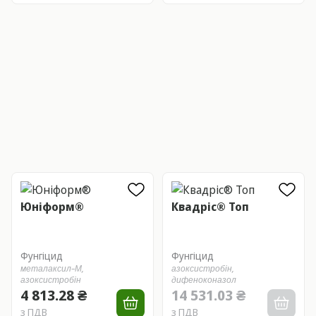
Юніформ®
Квадріс® Топ
Фунгіцид
Фунгіцид
металаксил–М,
азоксистробін,
азоксистробін
дифеноконазол
4 813.28 ₴
14 531.03 ₴
з ПДВ
з ПДВ