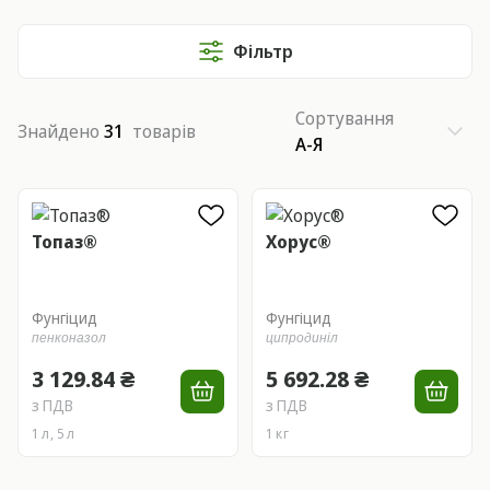
Фільтр
Сортування
Знайдено
31
товарів
А-Я
Топаз®
Хорус®
Фунгіцид
Фунгіцид
пенконазол
ципродиніл
3 129.84 ₴
5 692.28 ₴
з ПДВ
з ПДВ
1 л, 5 л
1 кг