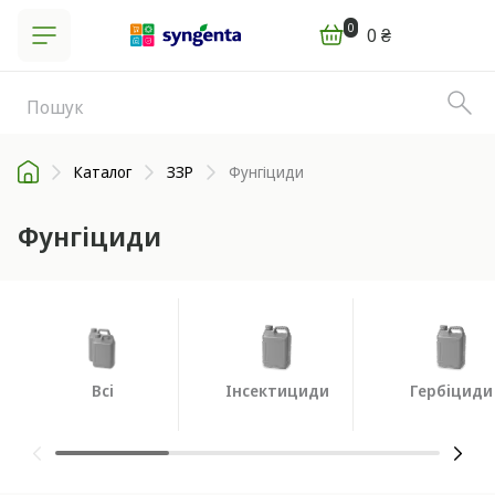
0
0 ₴
Каталог
ЗЗР
Фунгіциди
Фунгіциди
Всі
Інсектициди
Гербіциди