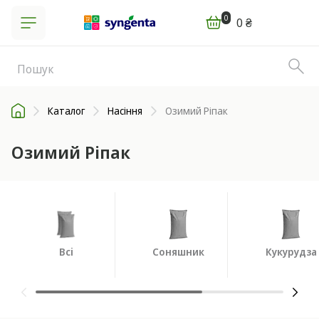
0
0 ₴
Каталог
Насіння
Озимий Ріпак
Озимий Ріпак
Всі
Соняшник
Кукурудза