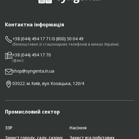
Контактна інформація
+38 (044) 494 17 71
/
0 (800) 50 04 49
(безкоштовно зі стаціонарних телефонів в межах України)
+38 (044) 494 17 70
(факс)
shop@syngenta.in.ua
03022. м. Київ, вул. Козацька, 120/4
Промисловий сектор
ЗЗР
Насіння
Захист городу, саду, газону
Захист від побутових