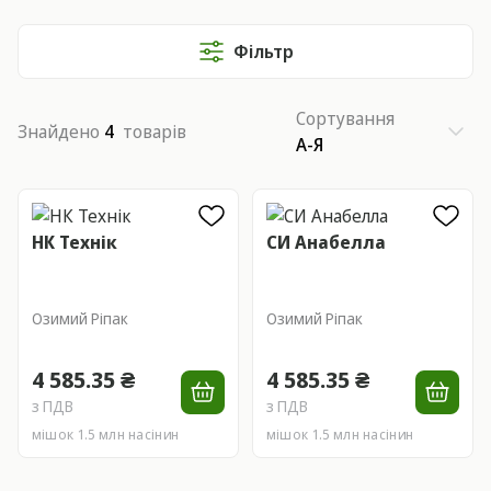
Фільтр
Сортування
Знайдено
4
товарів
А-Я
НК Технік
СИ Анабелла
Озимий Ріпак
Озимий Ріпак
4 585.35 ₴
4 585.35 ₴
з ПДВ
з ПДВ
мішок 1.5 млн насінин
мішок 1.5 млн насінин