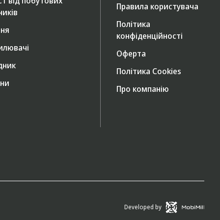
ст від побутових
Правила користувача
ників
Політика
ння
конфіденційності
илювачі
Оферта
дник
Політика Cookies
ни
Про компанію
Developed by