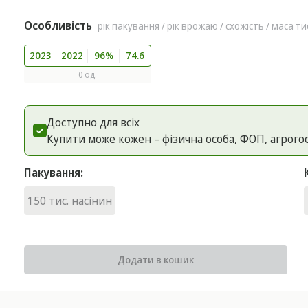
Особливість
рік пакування / рік врожаю / схожість / маса ти
2023
2022
96%
74.6
0 од.
Доступно для всіх
Купити може кожен – фізична особа, ФОП, агрого
Пакування:
150 тис. насінин
Додати в кошик