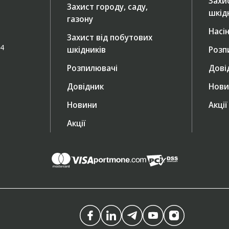
Захи
Захист городу, саду,
шкід
газону
Насі
Захист від побутових
/4
шкідників
Розп
Розпилювачі
Дові
Довідник
Нови
Новини
Акції
Акції