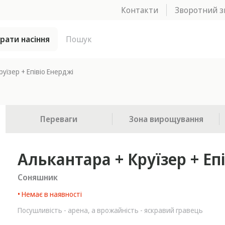
Контакти
Зворотний з
брати насіння
уїзер + Епівіо Енерджі
Переваги
Зона вирощування
Алькантара + Круїзер + Еп
Соняшник
• Немає в наявності
Посушливість - арена, а врожайність - яскравий гравець