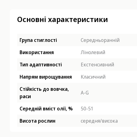
Основні характеристики
Група стиглості
Середньоранній
Використання
Лінолевий
Тип адаптивності
Екстенсивний
Напрям вирощування
Класичний
Стійкість до вовчка,
A-G
раси
Середній вміст олії, %
50-51
Висота рослин
середня/висока