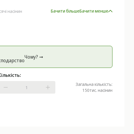
Бачити більше
Бачити менше
сячі насінин
Чому? ➞
спoдарство
Кількість:
Загальна кількість:
150
тис. насінин