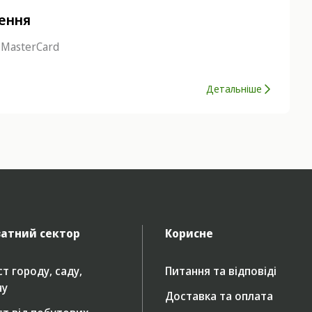
нення
 MasterCard
Детальніше
атний сектор
Корисне
т городу, саду,
Питання та відповіді
ну
Доставка та оплата