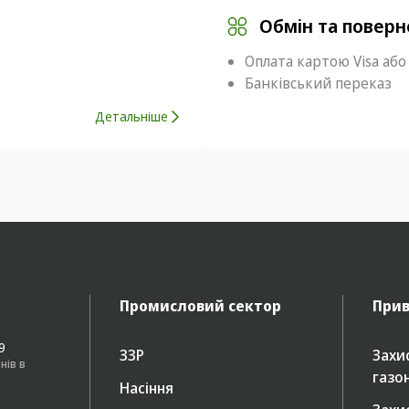
Обмін та повер
Оплата картою Visa або
Банківський переказ
Детальніше
Промисловий сектор
Прив
49
ЗЗР
Захис
нів в
газо
Насіння