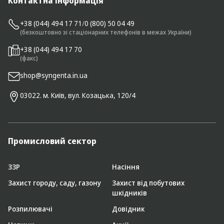
Контактна інформація
+38 (044) 494 17 71
/
0 (800) 50 04 49
(безкоштовно зі стаціонарних телефонів в межах України)
+38 (044) 494 17 70
(факс)
shop@syngenta.in.ua
03022. м. Київ, вул. Козацька, 120/4
Промисловий сектор
ЗЗР
Насіння
Захист городу, саду, газону
Захист від побутових
шкідників
Розпилювачі
Довідник