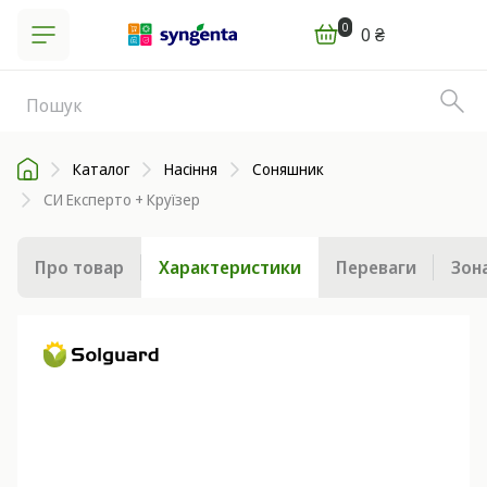
0
0 ₴
Каталог
Насіння
Соняшник
СИ Експерто + Круїзер
Про товар
Характеристики
Переваги
Зон