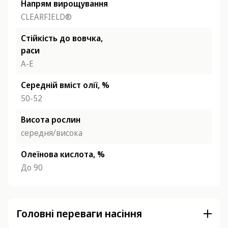
Напрям вирощування
CLEARFIELD®
Стійкість до вовчка,
раси
A-E
Середній вміст олії, %
50-52
Висота рослин
середня/висока
Олеїнова кислота, %
До 90
Головні переваги насіння