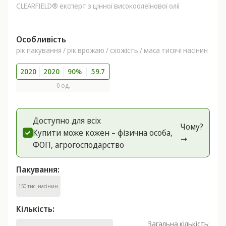
CLEARFIELD® експерт з цінної високоолеїнової олії
Особливість
рік пакування / рік врожаю / схожість / маса тисячі насінин
2020
2020
90%
59.7
0 од.
Доступно для всіх
Чому?
Купити може кожен – фізична особа,
➞
ФОП, агрогоспoдарство
Пакування:
150 тис. насінин
Кількість:
Загальна кількість: