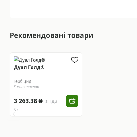
Рекомендовані товари
Дуал Голд®
Гербіцид
S-метолахлор
3 263.38 ₴
з ПДВ
5 л