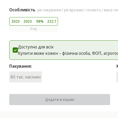
Особливість
рік пакування / рік врожаю / схожість / маса ти
2023
2023
98%
222.7
0 од.
Доступно для всіх
Купити може кожен – фізична особа, ФОП, агрого
Пакування:
80 тис. насінин
Додати в кошик