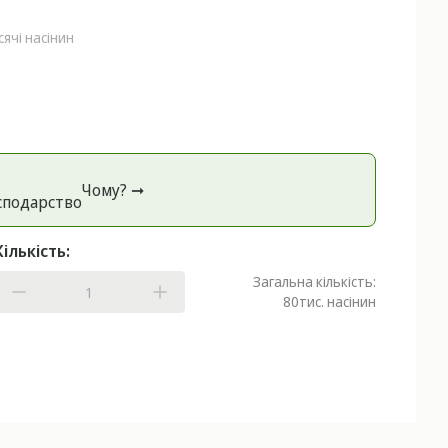
сячі насінин
Чому? ➞
спoдарство
Кількість:
Загальна кількість:
80
тис. насінин