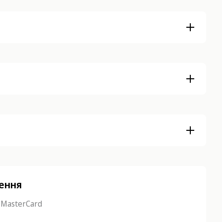
нення
 MasterCard