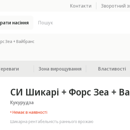
Контакти
Зворотний з
брати насіння
рс Зеа + Вайбранс
Переваги
Зона вирощування
Властивості
СИ Шикарі + Форс Зеа + В
Кукурудза
• Немає в наявності
Шикарна рентабельність раннього врожаю