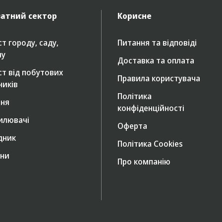
атний сектор
Корисне
т городу, саду,
Питання та відповіді
ну
Доставка та оплата
ст від побутових
Правила користувача
ників
Політика
ння
конфіденційності
илювачі
Оферта
дник
Політика Cookies
ни
Про компанію