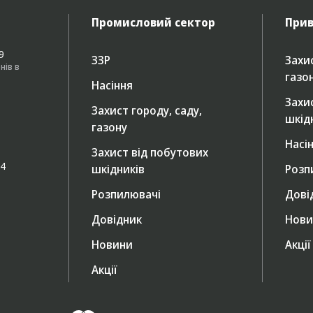
Промисловий сектор
Прив
49
ЗЗР
Захис
нів в
газо
Насіння
Захи
Захист городу, саду,
шкід
газону
Насі
Захист від побутових
/4
шкідників
Розп
Розпилювачі
Дові
Довідник
Нови
Новини
Акції
Акції