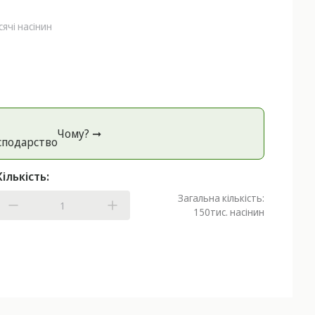
сячі насінин
Чому? ➞
спoдарство
Кількість:
Загальна кількість:
150
тис. насінин