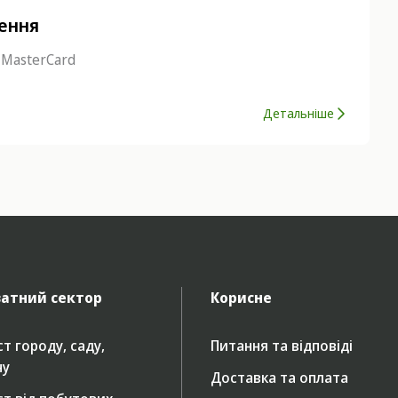
нення
 MasterCard
Детальніше
атний сектор
Корисне
т городу, саду,
Питання та відповіді
ну
Доставка та оплата