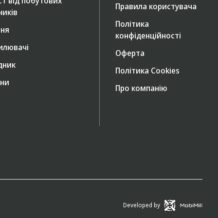
ст від побутових
Правила користувача
ників
Політика
ння
конфіденційності
илювачі
Оферта
дник
Політика Cookies
ни
Про компанію
Developed by