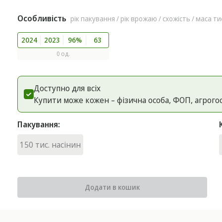
Особливість
рік пакування / рік врожаю / схожість / маса ти
2024
2023
96%
63
0 од.
Доступно для всіх
Купити може кожен – фізична особа, ФОП, агрого
Пакування:
150 тис. насінин
Додати в кошик