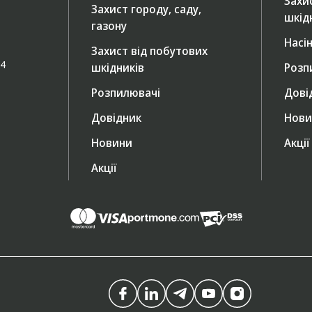
Захи
Захист городу, саду,
шкід
газону
Насі
Захист від побутових
/4
шкідників
Розп
Розпилювачі
Дові
Довідник
Нови
Новини
Акції
Акції