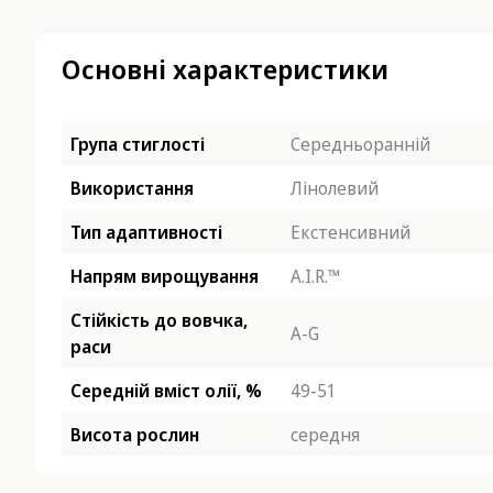
Основні характеристики
Група стиглості
Середньоранній
Використання
Лінолевий
Тип адаптивності
Екстенсивний
Напрям вирощування
A.I.R.™
Стійкість до вовчка,
A-G
раси
Середній вміст олії, %
49-51
Висота рослин
середня