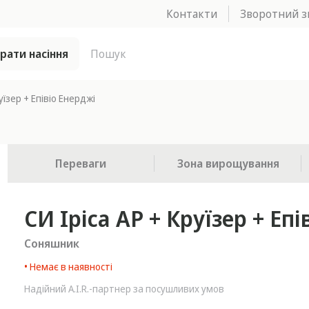
Контакти
Зворотний з
брати насіння
уїзер + Епівіо Енерджі
Переваги
Зона вирощування
СИ Іріса АР + Круїзер + Еп
Соняшник
• Немає в наявності
Надійний A.I.R.-партнер за посушливих умов