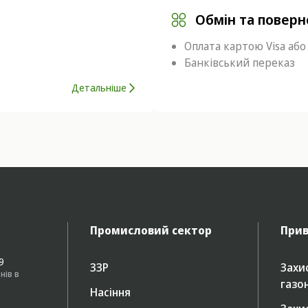
Обмін та повер
Оплата картою Visa або
Банківський переказ
Детальніше
Промисловий сектор
Прив
49
ЗЗР
Захис
нів в
газо
Насіння