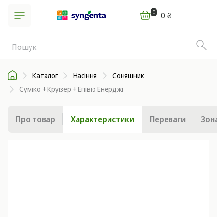
0
0 ₴
Каталог
Насіння
Соняшник
Суміко + Круїзер + Епівіо Енерджі
Про товар
Характеристики
Переваги
Зон