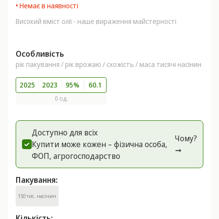
• Немає в наявності
Високий вміст олії - наше вираження майстерності
Особливість
рік пакування / рік врожаю / схожість / маса тисячі насінин
2025
2023
95%
60.1
0 од.
Доступно для всіх
Чому?
Купити може кожен – фізична особа,
➞
ФОП, агрогоспoдарство
Пакування:
150 тис. насінин
Кількість: