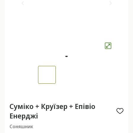
Суміко + Круїзер + Епівіо
Енерджі
Соняшник