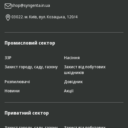
shop@syngenta.in.ua
03022. м. Київ, вул. Козацька, 120/4
Промисловий сектор
ЗЗР
Насіння
Захист городу, саду, газону
Захист від побутових
шкідників
Розпилювачі
Довідник
Новини
Акції
Приватний сектор
Захист городу, саду, газону
Захист від побутових