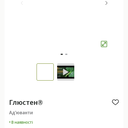
Глюстен®
Ад’юванти
• В наявності