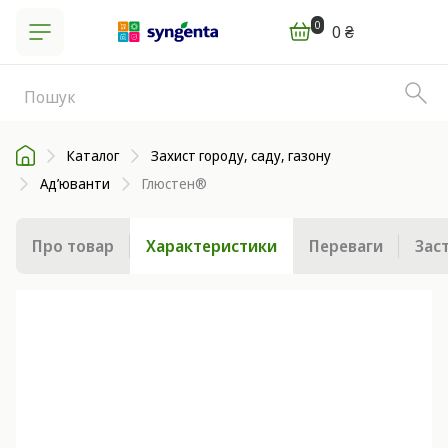
0
0 ₴
Каталог
Захист городу, саду, газону
Ад’юванти
Глюстен®
Про товар
Характеристики
Переваги
Зас