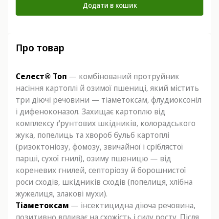
Додати в кошик
Про товар
Селест® Топ
— комбінований протруйник
насіння картоплі й озимої пшениці, який містить
три діючі речовини — тіаметоксам, флудиоксоніл
і дифеноконазол. Захищає картоплю від
комплексу ґрунтових шкідників, колорадського
жука, попелиць та хвороб бульб картоплі
(ризоктоніозу, фомозу, звичайної і сріблястої
парші, сухої гнилі), озиму пшеницю — від
кореневих гнилей, септоріозу й борошнистої
роси сходів, шкідників сходів (попелиця, хлібна
жужелиця, злакові мухи).
Тіаметоксам
— інсектицидна діюча речовина,
позитивно впливає на схожість і силу росту. Після