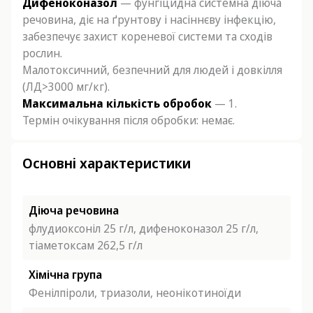
Дифеноконазол
— фунгіцидна системна діюча
речовина, діє на ґрунтову і насіннєву інфекцію,
забезпечує захист кореневої системи та сходів
рослин.
Малотоксичний, безпечний для людей і довкілля
(ЛД>3000 мг/кг).
Максимальна кількість обробок
— 1.
Термін очікування після обробки: немає.
Основні характеристики
Діюча речовина
флудиоксоніл 25 г/л, дифеноконазол 25 г/л,
тіаметоксам 262,5 г/л
Хімічна група
Фенілпіроли, триазоли, неонікотиноїди