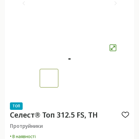
ТОП
Селест® Топ 312.5 FS, ТН
Протруйники
• В наявності