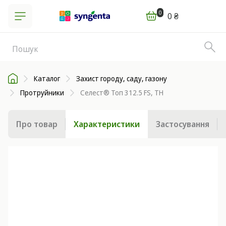
0
0 ₴
Каталог
Захист городу, саду, газону
Протруйники
Селест® Топ 312.5 FS, ТН
Про товар
Характеристики
Застосування