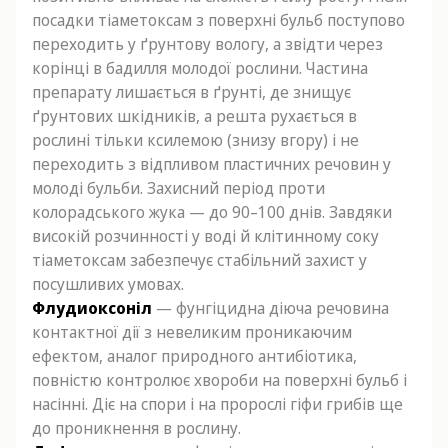
посадки тіаметоксам з поверхні бульб поступово
переходить у ґрунтову вологу, а звідти через
корінці в бадилля молодої рослини. Частина
препарату лишається в ґрунті, де знищує
ґрунтових шкідників, а решта рухається в
рослині тільки ксилемою (знизу вгору) і не
переходить з відпливом пластичних речовин у
молоді бульби. Захисний період проти
колорадського жука — до 90–100 днів. Завдяки
високій розчинності у воді й клітинному соку
тіаметоксам забезпечує стабільний захист у
посушливих умовах.
Флудиоксоніл
— фунгіцидна діюча речовина
контактної дії з невеликим проникаючим
ефектом, аналог природного антибіотика,
повністю контролює хвороби на поверхні бульб і
насінні. Діє на спори і на пророслі гіфи грибів ще
до проникнення в рослину.