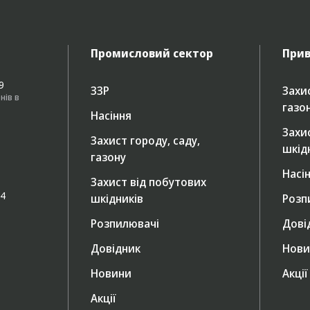
Промисловий сектор
Прив
49
ЗЗР
Захис
нів в
газо
Насіння
Захи
Захист городу, саду,
шкід
газону
Насі
Захист від побутових
/4
шкідників
Розп
Розпилювачі
Дові
Довідник
Нови
Новини
Акції
Акції