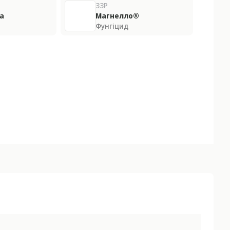
ЗЗР
а
Магнелло®
Фунгіцид