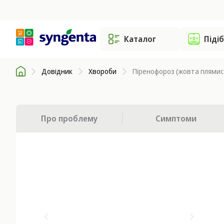
Каталог
Піді
Довідник
Хвороби
Піренофороз (жовта плямис
Про проблему
Симптоми