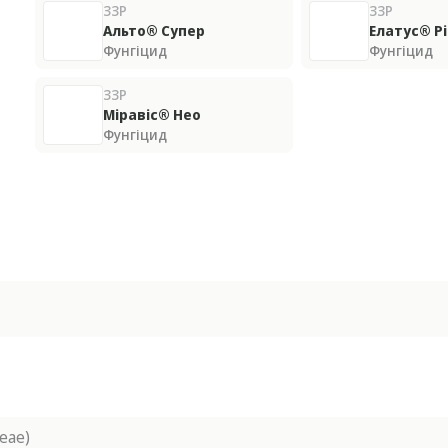
ЗЗР
ЗЗР
Альто® Супер
Елатус® Рі
Фунгіцид
Фунгіцид
ЗЗР
Міравіс® Нео
Фунгіцид
eae)