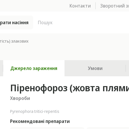
Контакти
Зворотний з
брати насіння
тість) злакових
Джерело зараження
Умови
Піренофороз (жовта плями
Хвороби
Pyrenophora tritici-repentis
Рекомендовані препарати