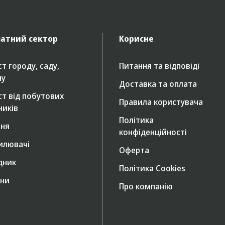
атний сектор
Корисне
т городу, саду,
Питання та відповіді
ну
Доставка та оплата
ст від побутових
Правила користувача
ників
Політика
ння
конфіденційності
илювачі
Оферта
дник
Політика Cookies
ни
Про компанію