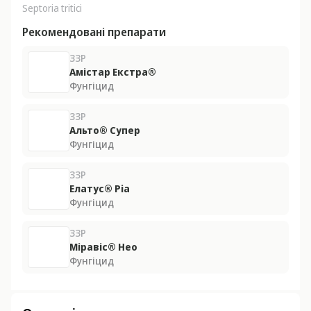
Septoria tritici
Рекомендовані препарати
ЗЗР
Амістар Екстра®
Фунгіцид
ЗЗР
Альто® Супер
Фунгіцид
ЗЗР
Елатус® Ріа
Фунгіцид
ЗЗР
Міравіс® Нео
Фунгіцид